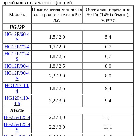
преобразователя частоты (опция).
Номинальная мощность
Объемная подача при
Модель
электродвигателя, кВт/
50 Гц (1450 об/мин),
л.с.
м3/час
HG12P
HG12P/60-4
1,5 / 2,0
5,4
S
HG12P/75-4
1,5 / 2,0
6,7
HG12P/75-4
1,8 / 2,5
6,7
S
HG12P/90-4
1,8 / 2,5
8,0
HG12P/90-4
2,2 / 3,0
8,0
S
HG12P/110-
1,8 / 2,5
9,4
4
HG12P/110-
2,2 / 3,0
9,4
4 S
HG22e
HG22e/125-4
2,2 / 3,0
11,1
HG22e/125-4
2,2 / 3,0
11,1
S