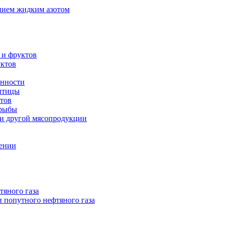
нием жидким азотом
 и фруктов
уктов
енности
 птицы
тов
 рыбы
 и другой мясопродукции
нении
тяного газа
 попутного нефтяного газа