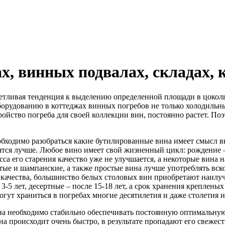
х, винных подвалах, складах,
четливая тенденция к выделению определенной площади в цоколь
оборудованию в коттеджах винных погребов не только холодильн
ойство погреба для своей коллекции вин, постоянно растет. По
бходимо разобраться какие бутилированные вина имеет смысл вы
тся лучше. Любое вино имеет свой жизненный цикл: рождение – с
са его старения качество уже не улучшается, а некоторые вина 
ые и шампанские, а также простые вина лучше употреблять вскор
 качества, большинство белых столовых вин приобретают наилуч
 3-5 лет, десертные – после 15-18 лет, а срок хранения крепле
гут храниться в погребах многие десятилетия и даже столетия
на необходимо стабильно обеспечивать постоянную оптимальную
на происходит очень быстро, в результате пропадают его свежес