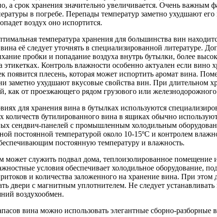
, а срок хранения значительно увеличивается. Очень важным фа
ературы в погребе. Перепады температур заметно ухудшают его 
опадет воздух оно испортится.
тимальная температура хранения для большинства вин находится
 вина её следует уточнять в специализированной литературе. Д
хание пробки и попадание воздуха внутрь бутылки, более высок
а этикетках. Контроль влажности особенно актуален если вино 
к появится плесень, которая может испортить аромат вина. Пом
ни заметно ухудшают вкусовые свойства вин. При длительном х
й, как от проезжающего рядом грузового или железнодорожного 
виях для хранения вина в бутылках используются специализир
х количеств бутилированного вина в ящиках обычно использую
ых сендвич-панелей с промышленным холодильным оборудование
дной постоянной температурой около 10-15ºС и контролем влаж
беспечивающим постоянную температуру и влажность.
 может служить подвал дома, теплоизолированное помещение ил
жностные условия обеспечивает холодильное оборудование, под
итоков и количества заложенного на хранение вина. При этом д
ть двери с магнитным уплотнителем. Не следует устанавливать 
ний воздухообмен.
апасов вина можно использовать элегантные сборно-разборные