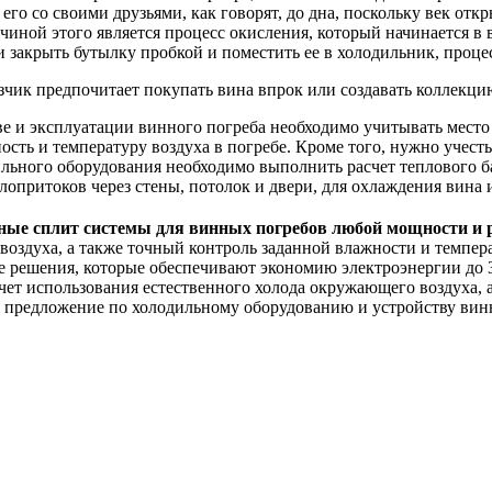
 его со своими друзьями, как говорят, до дна, поскольку век от
иной этого является процесс окисления, который начинается в 
и закрыть бутылку пробкой и поместить ее в холодильник, проце
зчик предпочитает покупать вина впрок или создавать коллекцию
е и эксплуатации винного погреба необходимо учитывать место
ость и температуру воздуха в погребе. Кроме того, нужно учест
ильного оборудования необходимо выполнить расчет теплового б
опритоков через стены, потолок и двери, для охлаждения вина 
ные сплит системы для винных погребов любой мощности и 
оздуха, а также точный контроль заданной влажности и темпера
е решения, которые обеспечивают экономию электроэнергии до 
чет использования естественного холода окружающего воздуха, а
 предложение по холодильному оборудованию и устройству вин