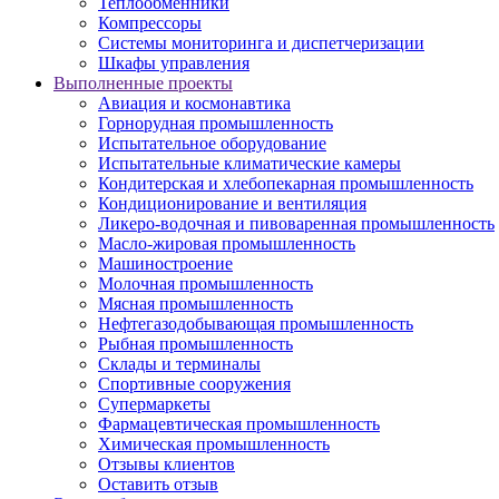
Теплообменники
Компрессоры
Системы мониторинга и диспетчеризации
Шкафы управления
Выполненные проекты
Авиация и космонавтика
Горнорудная промышленность
Испытательное оборудование
Испытательные климатические камеры
Кондитерская и хлебопекарная промышленность
Кондиционирование и вентиляция
Ликеро-водочная и пивоваренная промышленность
Масло-жировая промышленность
Машиностроение
Молочная промышленность
Мясная промышленность
Нефтегазодобывающая промышленность
Рыбная промышленность
Склады и терминалы
Спортивные сооружения
Супермаркеты
Фармацевтическая промышленность
Химическая промышленность
Отзывы клиентов
Оставить отзыв