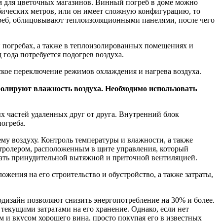
 для цветочных магазинов. Винный погреб в доме можно
кубических метров, или он имеет сложную конфигурацию, то
греб, облицовывают теплоизоляционными панелями, после чего
 погребах, а также в теплоизолированных помещениях и
 года потребуется подогрев воздуха.
ское переключение режимов охлаждения и нагрева воздуха.
олируют влажность воздуха. Необходимо использовать
х частей удаленных друг от друга. Внутренний блок
погреба.
му воздуху. Контроль температуры и влажности, а также
тролером, расположенным в щите управления, который
довать принудительной вытяжной и приточной вентиляцией.
ложения на его строительство и обустройство, а также затраты,
изайн позволяют снизить энергопотребление на 30% и более.
текущими затратами на его хранение. Однако, если нет
м и вкусом хорошего вина, просто покупая его в известных