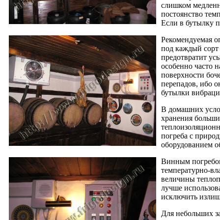
слишком медленно
постоянство темп
Если в бутылку п
Рекомендуемая оп
под каждый сорт
предотвратит усы
особенно часто н
поверхности боче
перепадов, ибо о
бутылки вибраци
В домашних усло
хранения больши
теплоизоляционн
погреба с приро
оборудованием о
Винным погребом
температурно-вла
величины теплопр
лучше использова
исключить излиш
Для небольших з