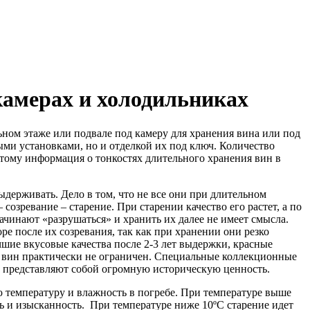
 камерах и холодильниках
ном этаже или подвале под камеру для хранения вина или под
ыми установками, но и отделкой их под ключ. Количество
этому информация о тонкостях длительного хранения вин в
держивать. Дело в том, что не все они при длительном
озревание – старение. При старении качество его растет, а по
начинают «разрушаться» и хранить их далее не имеет смысла.
е после их созревания, так как при хранении они резко
шие вкусовые качества после 2-3 лет выдержки, красные
ных вин практически не ограничен. Специальные коллекционные
 и представляют собой огромную историческую ценность.
 температуру и влажность в погребе. При температуре выше
ть и изысканность. При температуре ниже 10ºС старение идет