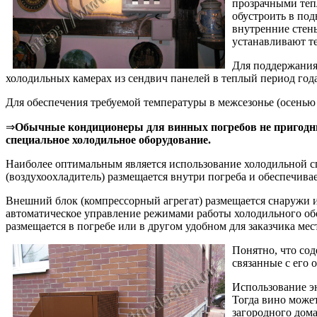
прозрачными теп
обустроить в под
внутренние стен
устанавливают т
Для поддержания
холодильных камерах из сендвич панелей в теплый период года
Для обеспечения требуемой температуры в межсезонье (осенью
⇒
Обычные кондиционеры для винных погребов не пригодны 
специальное холодильное оборудование.
Наиболее оптимальным является использование холодильной сп
(воздухоохладитель) размещается внутри погреба и обеспечива
Внешний блок (компрессорный агрегат) размещается снаружи и 
автоматическое управление режимами работы холодильного о
размещается в погребе или в другом удобном для заказчика ме
Понятно, что сод
связанные с его
Использование э
Тогда вино может
загородного дома