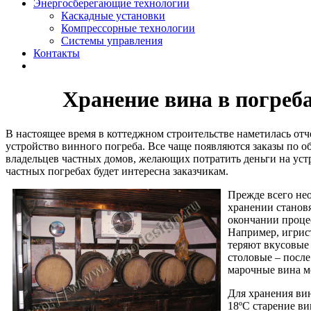
Энергосберегающие технологии
Каскадные установки
Компрессорные технологии
Системы управления
Контакты
Хранение вина в погреба
В настоящее время в коттеджном строительстве наметилась от
устройство винного погреба. Все чаще появляются заказы по 
владельцев частных домов, желающих потратить деньги на устр
частных погребах будет интересна заказчикам.
Прежде всего нео
хранении становя
окончании процес
Например, игрист
теряют вкусовые
столовые – после
марочные вина мо
Для хранения ви
18ºС старение ви