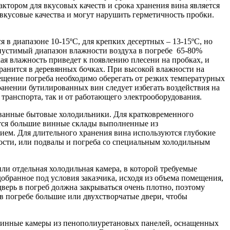
ктором для вкусовых качеств и срока хранения вина является
вкусовые качества и могут нарушить герметичность пробки.
 в диапазоне 10-15ºС, для крепких десертных – 13-15ºС, но
опустимый диапазон влажности воздуха в погребе 65-80%
ая влажность приведет к появлению плесени на пробках, и
хранится в деревянных бочках. При высокой влажности на
ещение погреба необходимо оберегать от резких температурных
ранении бутилированных вин следует избегать воздействия на
транспорта, так и от работающего электрооборудования.
ованные бытовые холодильники. Для кратковременного
тся большие винные склады выполненные из
м. Для длительного хранения вина используются глубокие
ности, или подвалы и погреба со специальным холодильным
и отдельная холодильная камера, в которой требуемые
обранное под условия заказчика, исходя из объема помещения,
верь в погреб должна закрываться очень плотно, поэтому
в погребе большие или двухстворчатые двери, чтобы
 винные камеры из пенополиуретановых панелей, оснащенных