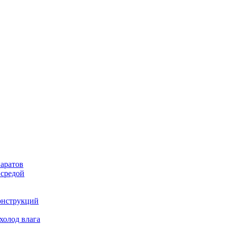
аратов
 средой
онструкций
холод влага