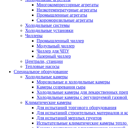
Многокомпрессорные агрегаты
Низкотемпературные агрегаты
Промышленные агрегаты
Скороморозильные агрегаты
Холодильные системы
Холодильные установки
Чиллеры
Промышленный чиллер
Модульный чиллер
Чиллер для ЧПУ
Лазерный чиллер
Централи, станции
Тепловые насосы
Специальное оборудование
Холодильные камеры
Морозильные и холодильные камеры
Камеры созревания сыра
Холодильные камеры для лекарственных преп
Холодильные камеры с регулируемой газовой
Климатические камеры
Для испытаний торгового оборудования
Для испытаний строительных материалов и к
Для испытаний мерзлых грунтов
Испытательные климатические камеры тепло 