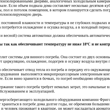
лоизолированными дверями, аналогичных холодильным камерам
вале. Если объем подвала дома составляет несколько десятков 
ы, пол и потолок помещения, в котором планируется сделать по
еплоизолирующую дверь.
 постоянной влажности и температуры в не глубоких подвалах и
 потребуется охлаждение и осушка воздуха, а в холодный период
 и весной) система автоматики должна обеспечивать автоматиче
так как обеспечивают температуру не ниже 18ºС и не контр
лит системы для винного погреба. Она состоит из двух основны
ет циркуляцию, охлаждение, подогрев и осушку воздуха внутри 
обеспечивает отвод тепла из погреба и передачу его окружающе
борудования выполняется микропроцессорным электронным кон
сте. Если вино хранится в бочках, то погреб необходимо обору
ержание такого погреба требует немалых затрат, это начальные в
 обслуживанием и эксплуатацией.
нергосберегающего холодильного оборудования компании Фригод
 храниться в погребе дома долгие годы, не обременяя большими 
 и человек проживает в квартире, он может насладиться аромато