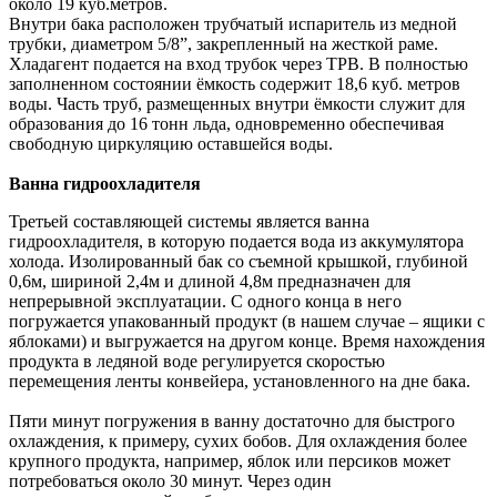
около 19 куб.метров.
Внутри бака расположен трубчатый испаритель из медной
трубки, диаметром 5/8”, закрепленный на жесткой раме.
Хладагент подается на вход трубок через ТРВ. В полностью
заполненном состоянии ёмкость содержит 18,6 куб. метров
воды. Часть труб, размещенных внутри ёмкости служит для
образования до 16 тонн льда, одновременно обеспечивая
свободную циркуляцию оставшейся воды.
Ванна гидроохладителя
Третьей составляющей системы является ванна
гидроохладителя, в которую подается вода из аккумулятора
холода. Изолированный бак со съемной крышкой, глубиной
0,6м, шириной 2,4м и длиной 4,8м предназначен для
непрерывной эксплуатации. С одного конца в него
погружается упакованный продукт (в нашем случае – ящики с
яблоками) и выгружается на другом конце. Время нахождения
продукта в ледяной воде регулируется скоростью
перемещения ленты конвейера, установленного на дне бака.
Пяти минут погружения в ванну достаточно для быстрого
охлаждения, к примеру, сухих бобов. Для охлаждения более
крупного продукта, например, яблок или персиков может
потребоваться около 30 минут. Через один