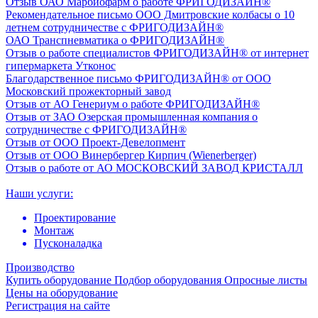
Отзыв ОАО Марбиофарм о работе ФРИГОДИЗАЙН®
Рекомендательное письмо ООО Дмитровские колбасы о 10
летнем сотрудничестве с ФРИГОДИЗАЙН®
ОАО Транспневматика о ФРИГОДИЗАЙН®
Отзыв о работе специалистов ФРИГОДИЗАЙН® от интернет
гипермаркета Утконос
Благодарственное письмо ФРИГОДИЗАЙН® от ООО
Московский прожекторный завод
Отзыв от АО Генериум о работе ФРИГОДИЗАЙН®
Отзыв от ЗАО Озерская промышленная компания о
сотрудничестве с ФРИГОДИЗАЙН®
Отзыв от ООО Проект-Девелопмент
Отзыв от ООО Винербергер Кирпич (Wienerberger)
Отзыв о работе от АО МОСКОВСКИЙ ЗАВОД КРИСТАЛЛ
Наши услуги:
Проектирование
Монтаж
Пусконаладка
Производство
Купить оборудование
Подбор оборудования
Опросные листы
Цены на оборудование
Регистрация на сайте