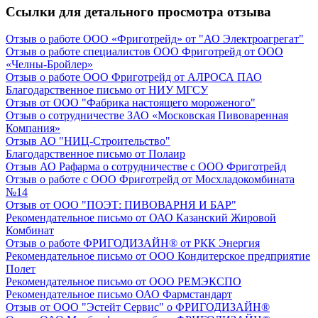
Ссылки для детального просмотра отзыва
Отзыв о работе ООО «Фриготрейд» от "АО Электроагрегат"
Отзыв о работе специалистов ООО Фриготрейд от ООО
«Челны-Бройлер»
Отзыв о работе ООО Фриготрейд от АЛРОСА ПАО
Благодарственное письмо от НИУ МГСУ
Отзыв от ООО "Фабрика настоящего мороженого"
Отзыв о сотрудничестве ЗАО «Московская Пивоваренная
Компания»
Отзыв АО "НИЦ-Строительство"
Благодарственное письмо от Полаир
Отзыв АО Рафарма о сотрудничестве с ООО Фриготрейд
Отзыв о работе c ООО Фриготрейд от Мосхладокомбината
№14
Отзыв от ООО "ПОЭТ: ПИВОВАРНЯ И БАР"
Рекомендательное письмо от ОАО Казанский Жировой
Комбинат
Отзыв о работе ФРИГОДИЗАЙН® от РКК Энергия
Рекомендательное письмо от ООО Кондитерское предприятие
Полет
Рекомендательное письмо от ООО РЕМЭКСПО
Рекомендательное письмо ОАО Фармстандарт
Отзыв от ООО "Эстейт Сервис" о ФРИГОДИЗАЙН®