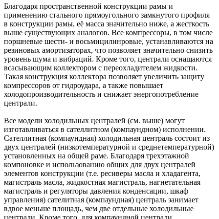
Благодаря пространственной конструкции рамы и
применению стального прямоугольного замкнутого профиля
в конструкции рамы, её масса значительно ниже, а жесткость
выше существующих аналогов. Все компрессоры, в том числе
поршневые шести- и восьмицилинровые, устанавливаются на
резиновых амортизаторах, что позволяет значительно снизить
уровень шума и вибраций. Кроме того, централи оснащаются
всасывающим коллектором с переохладителем жидкости.
Такая конструкция коллектора позволяет увеличить защиту
компрессоров от гидроудара, а также повышает
холодопроизводительность и снижает энергопотребление
централи.
Все модели холодильных централей (см. выше) могут
изготавливаться в сателлитном (компаундном) исполнении.
Сателлитная (компаундная) холодильная централь состоит из
двух централей (низкотемпературной и среднетемпературной)
установленных на общей раме. Благодаря трехэтажной
компоновке и использованию общих для двух централей
элементов конструкции (т.е. ресиверы масла и хладагента,
магистраль масла, жидкостная магистраль, нагнетательная
магистраль и регуляторы давления конденсации, шкаф
управления) сателитная (компаундная) централь занимает
вдвое меньше площадь, чем две отдельные холодильные
централи. Кроме того, для компаундной централи