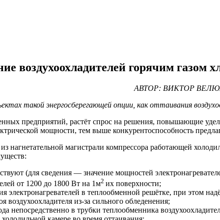
ие воздухоохладителей горячим газом х
АВТОР: ВИКТОР ВЕЛ
ктах такой энергосберегающей опции, как оттаивания воздухоо
енных предприятий, растёт спрос на решения, повышающие уде
лектрической мощности, тем выше конкурентоспособность предл
а из нагнетательной магистрали компрессора работающей холод
муществ:
тствуют (для сведения — значение мощностей электронагревател
2
лей от 1200 до 1800 Вт на 1м
их поверхности;
вия электронагревателей в теплообменной решётке, при этом на
оя воздухоохладителя из-за сильного обледенения;
вода непосредственно в трубки теплообменника воздухоохладите
 холодильной камере во время оттаивания;