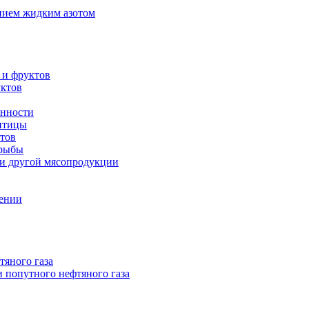
нием жидким азотом
 и фруктов
уктов
енности
 птицы
тов
 рыбы
 и другой мясопродукции
нении
тяного газа
 попутного нефтяного газа