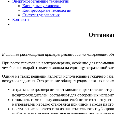
Энергосберегающие технологии
Каскадные установки
Компрессорные технологии
Системы управления
Контакты
Оттаиван
В статье рассмотрены примеры реализации на конкретных объе
При росте тарифов на электроэнергию, особенно для промышл
чем больше вырабатывается холода на единицу затраченной э
Одним из таких решений является использование горячего газ
воздухоохладителя. Это решение обладает рядом важных преи
затраты электроэнергии на оттаивание практически отсу
воздухоохладителей, составляют для оребрённых испарите
стоимость самих воздухоохладителей ниже из-за отсутст
нагревателей нередко становятся причиной выхода из стр
поступление горячего газа из нагнетательного трубопро
шубы, что исключает заметное повышение температуры в