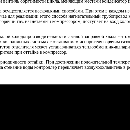
ой вентиль обратимости цикла, меняющим местами конденсатор 
а осуществляется несколькими способами. При этом в каждом из 
чае для реализации этого способа нагнетательный трубопровод 
рячий газ, нагнетаемый компрессором, поступает на вход холодн
.
х малой холодопроизводительности с малой заправкой хладагенто
ех холодильных системах с оттаиванием испарителя горячим газо
утри отделителя может устанавливаться теплообменник-выпарив
рителе при оттайке в компрессор.
периодичности оттайки. При достижении положительной темпера
на стекание воды контроллер переключает воздухоохладитель в 