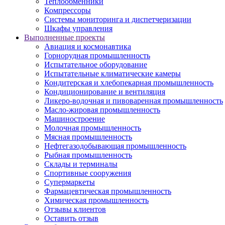
Теплообменники
Компрессоры
Системы мониторинга и диспетчеризации
Шкафы управления
Выполненные проекты
Авиация и космонавтика
Горнорудная промышленность
Испытательное оборудование
Испытательные климатические камеры
Кондитерская и хлебопекарная промышленность
Кондиционирование и вентиляция
Ликеро-водочная и пивоваренная промышленность
Масло-жировая промышленность
Машиностроение
Молочная промышленность
Мясная промышленность
Нефтегазодобывающая промышленность
Рыбная промышленность
Склады и терминалы
Спортивные сооружения
Супермаркеты
Фармацевтическая промышленность
Химическая промышленность
Отзывы клиентов
Оставить отзыв