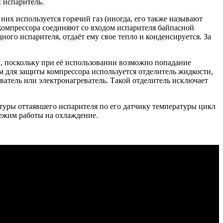
и испаритель.
них используется горячий газ (иногда, его также называют
компрессора соединяют со входом испарителя байпасной
ого испарителя, отдаёт ему свое тепло и конденсируется. За
м, поскольку при её использовании возможно попадание
м для защиты компрессора используется отделитель жидкости,
атель или электронагреватель. Такой отделитель исключает
туры оттаявшего испарителя по его датчику температуры цикл
режим работы на охлаждение.