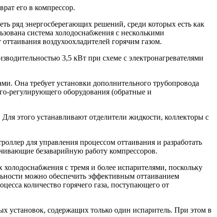
врат его в компрессор.
еть ряд энергосберегающих решений, среди которых есть как
льзована система холодоснабжения с несколькими
т оттаивания воздухоохладителей горячим газом.
зводительностью 3,5 кВт при схеме с электронагревателями
ми. Она требует установки дополнительного трубопровода
ого-регулирующего оборудования (обратные и
 Для этого устанавливают отделители жидкости, коллекторы с
троллер для управления процессом оттаивания и разработать
печивающие безаварийную работу компрессоров.
х холодоснабжения с тремя и более испарителями, поскольку
тельности можно обеспечить эффективным оттаиванием
оцесса количество горячего газа, поступающего от
ых установок, содержащих только один испаритель. При этом в