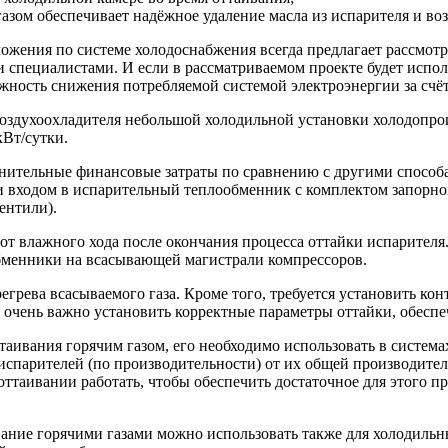
зом обеспечивает надёжное удаление масла из испарителя и воз
жения по системе холодоснабжения всегда предлагает рассмотр
и специалистами. И если в рассматриваемом проекте будет испо
ожность снижения потребляемой системой электроэнергии за счё
воздухоохладителя небольшой холодильной установки холодопрои
 кВт/сутки.
нительные финансовые затраты по сравнению с другими способа
 и входом в испарительный теплообменник с комплектом запорн
вентили).
т влажного хода после окончания процесса оттайки испарителя.
бменники на всасывающей магистрали компрессоров.
грева всасываемого газа. Кроме того, требуется установить кон
е очень важно установить корректные параметры оттайки, обес
аивания горячим газом, его необходимо использовать в система
и испарителей (по производительности) от их общей производи
таивании работать, чтобы обеспечить достаточное для этого пр
ание горячими газами можно использовать также для холодильн