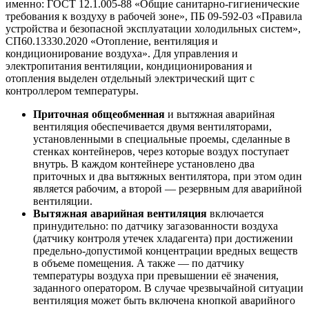
именно: ГОСТ 12.1.005-88 «Общие санитарно-гигиенические
требования к воздуху в рабочей зоне», ПБ 09-592-03 «Правила
устройства и безопасной эксплуатации холодильных систем»,
СП60.13330.2020 «Отопление, вентиляция и
кондиционирование воздуха». Для управления и
электропитания вентиляции, кондиционирования и
отопления выделен отдельный электрический щит с
контроллером температуры.
Приточная общеобменная
и вытяжная аварийная
вентиляция обеспечивается двумя вентиляторами,
установленными в специальные проемы, сделанные в
стенках контейнеров, через которые воздух поступает
внутрь. В каждом контейнере установлено два
приточных и два вытяжных вентилятора, при этом один
является рабочим, а второй — резервным для аварийной
вентиляции.
Вытяжная аварийная вентиляция
включается
принудительно: по датчику загазованности воздуха
(датчику контроля утечек хладагента) при достижении
предельно-допустимой концентрации вредных веществ
в объеме помещения. А также — по датчику
температуры воздуха при превышении её значения,
заданного оператором. В случае чрезвычайной ситуации
вентиляция может быть включена кнопкой аварийного