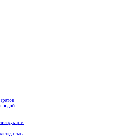
аратов
 средой
онструкций
холод влага