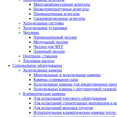
Многокомпрессорные агрегаты
Низкотемпературные агрегаты
Промышленные агрегаты
Скороморозильные агрегаты
Холодильные системы
Холодильные установки
Чиллеры
Промышленный чиллер
Модульный чиллер
Чиллер для ЧПУ
Лазерный чиллер
Централи, станции
Тепловые насосы
Специальное оборудование
Холодильные камеры
Морозильные и холодильные камеры
Камеры созревания сыра
Холодильные камеры для лекарственных преп
Холодильные камеры с регулируемой газовой
Климатические камеры
Для испытаний торгового оборудования
Для испытаний строительных материалов и к
Для испытаний мерзлых грунтов
Испытательные климатические камеры тепло 