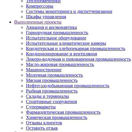
Теплообменники
Компрессоры
Системы мониторинга и диспетчеризации
Шкафы управления
Выполненные проекты
Авиация и космонавтика
Горнорудная промышленность
Испытательное оборудование
Испытательные климатические камеры
Кондитерская и хлебопекарная промышленность
Кондиционирование и вентиляция
Ликеро-водочная и пивоваренная промышленность
Масло-жировая промышленность
Машиностроение
Молочная промышленность
Мясная промышленность
Нефтегазодобывающая промышленность
Рыбная промышленность
Склады и терминалы
Спортивные сооружения
Супермаркеты
Фармацевтическая промышленность
Химическая промышленность
Отзывы клиентов
Оставить отзыв