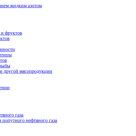
нием жидким азотом
 и фруктов
уктов
енности
 птицы
тов
 рыбы
 и другой мясопродукции
нении
тяного газа
 попутного нефтяного газа