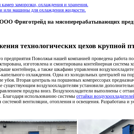
 камер заморозки, охлаждения и хранения.
ки или машины для охлаждения жидкости.
ООО Фриготрейд на мясоперерабатывающих пред
ения технологических цехов крупной п
о предприятия Поволжья нашей компанией проведена работа п
ктирована, изготовлена и смонтирована контейнерная система 
рыше контейнера, а также шкафами управления воздухоохладит
о-капельного охлаждения. Одна из холодильных централей на по
е убоя. Вторая централь на поршневых компрессорах предназнач
же существующим воздухоохладителям установили дополнительны
равлением продува вниз. Воздухоохладители выполнены с оттаи
м. Благодаря использованию системы
оттайки воздухоохладителе
н системой вентиляции, отопления и освещения. Разработана и 