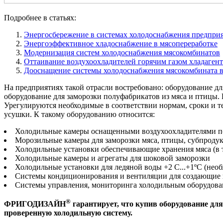
Подробнее в статьях:
Энергосбережение в системах холодоснабжения предпр
Энергоэффективное хладоснабжение в мясопереработке
Модернизация систем холодоснабжения мясокомбинатов
Оттаивание воздухоохладителей горячим газом хладагент
Дооснащение системы холодоснабжения мясокомбината 
На предприятиях такой отрасли востребовано: оборудование дл
оборудование для заморозки полуфабрикатов из мяса и птицы.
Урегулируются необходимые в соответствии нормам, сроки и 
усушки. К такому оборудованию относится:
Холодильные камеры оснащенными воздухоохладителями 
Морозильные камеры для заморозки мяса, птицы, субпроду
Холодильные установки обеспечивающие хранения мяса (в 
Холодильные камеры и агрегаты для шоковой заморозки
Холодильные установки для ледяной воды +2 С...+1ºС (нео
Системы кондиционирования и вентиляции для создающие к
Системы управления, мониторинга холодильным оборудов
®
ФРИГОДИЗАЙН
гарантирует, что купив оборудование дл
проверенную холодильную систему.