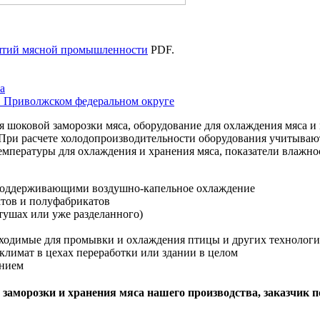
иятий мясной промышленности
PDF.
а
в Приволжском федеральном округе
я шоковой заморозки мяса, оборудование для охлаждения мяса и 
 При расчете холодопроизводительности оборудования учитывают
температуры для охлаждения и хранения мяса, показатели влаж
поддерживающими воздушно-капельное охлаждение
ктов и полуфабрикатов
тушах или уже разделанного)
бходимые для промывки и охлаждения птицы и других технологи
лимат в цехах переработки или здании в целом
анием
я заморозки и хранения мяса нашего производства, заказчик