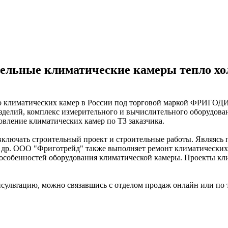
ельные климатические камеры тепло хол
о климатических камер в России под торговой маркой ФРИГО
зделий, комплекс измерительного и вычислительного оборудован
ление климатических камер по ТЗ заказчика.
ключать строительный проект и строительные работы. Являясь
и др. ООО "Фриготрейд" также выполняет ремонт климатически
х особенностей оборудования климатической камеры. Проекты 
сультацию, можно связавшись с отделом продаж онлайн или по 