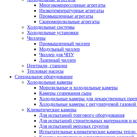
Многокомпрессорные агрегаты
Низкотемпературные агрегаты
Промышленные агрегаты
Скороморозильные агрегаты
Холодильные системы
Холодильные установки
Чиллеры
Промышленный чиллер
Модульный чиллер
Чиллер для ЧПУ
Лазерный чиллер
Централи, станции
Тепловые насосы
Специальное оборудование
Холодильные камеры
Морозильные и холодильные камеры
Камеры созревания сыра
Холодильные камеры для лекарственных преп
Холодильные камеры с регулируемой газовой
Климатические камеры
Для испытаний торгового оборудования
Для испытаний строительных материалов и к
Для испытаний мерзлых грунтов
Испытательные климатические камеры тепло 