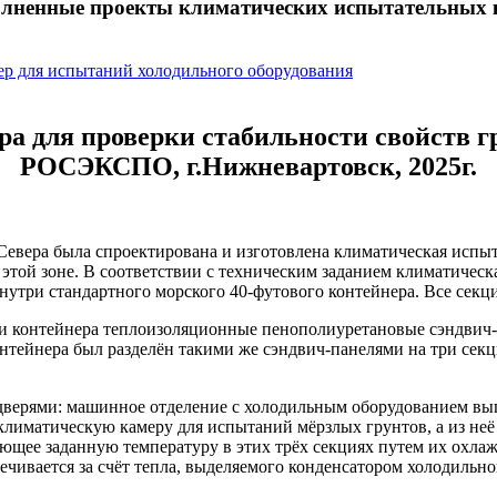
лненные проекты климатических испытательных 
р для испытаний холодильного оборудования
а для проверки стабильности свойств гр
РОСЭКСПО, г.Нижневартовск, 2025г.
 Севера была спроектирована и изготовлена климатическая испыт
этой зоне. В соответствии с техническим заданием климатическ
три стандартного морского 40-футового контейнера. Все секц
 контейнера теплоизоляционные пенополиуретановые сэндвич-
ейнера был разделён такими же сэндвич-панелями на три секци
верями: машинное отделение с холодильным оборудованием вып
климатическую камеру для испытаний мёрзлых грунтов, а из неё
щее заданную температуру в этих трёх секциях путем их охлажд
ивается за счёт тепла, выделяемого конденсатором холодильног