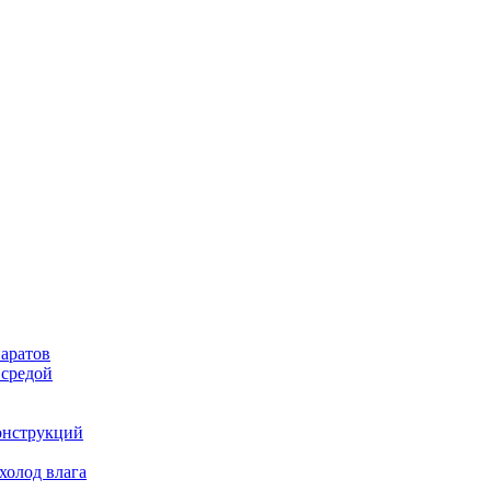
аратов
 средой
онструкций
холод влага