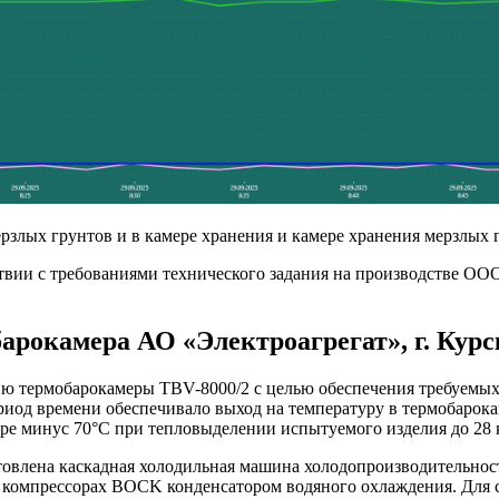
рзлых грунтов и в камере хранения и камере хранения мерзлых 
твии с требованиями технического задания на производстве ОО
арокамера АО «Электроагрегат», г. Курск
ию термобарокамеры TBV-8000/2 с целью обеспечения требуемы
риод времени обеспечивало выход на температуру в термобарок
ре минус 70°С при тепловыделении испытуемого изделия до 28 к
овлена каскадная холодильная машина холодопроизводительност
 компрессорах BOCK конденсатором водяного охлаждения. Для