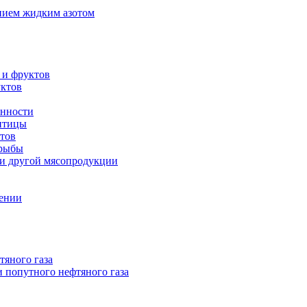
нием жидким азотом
 и фруктов
уктов
енности
 птицы
тов
 рыбы
 и другой мясопродукции
нении
тяного газа
 попутного нефтяного газа