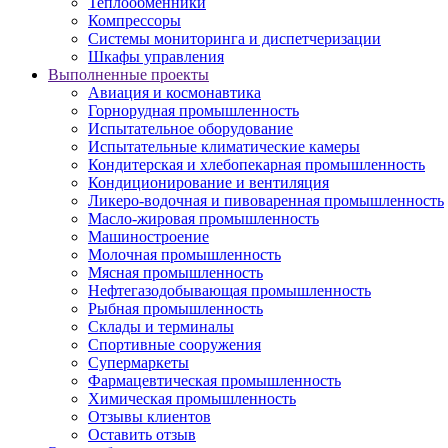
Теплообменники
Компрессоры
Системы мониторинга и диспетчеризации
Шкафы управления
Выполненные проекты
Авиация и космонавтика
Горнорудная промышленность
Испытательное оборудование
Испытательные климатические камеры
Кондитерская и хлебопекарная промышленность
Кондиционирование и вентиляция
Ликеро-водочная и пивоваренная промышленность
Масло-жировая промышленность
Машиностроение
Молочная промышленность
Мясная промышленность
Нефтегазодобывающая промышленность
Рыбная промышленность
Склады и терминалы
Спортивные сооружения
Супермаркеты
Фармацевтическая промышленность
Химическая промышленность
Отзывы клиентов
Оставить отзыв