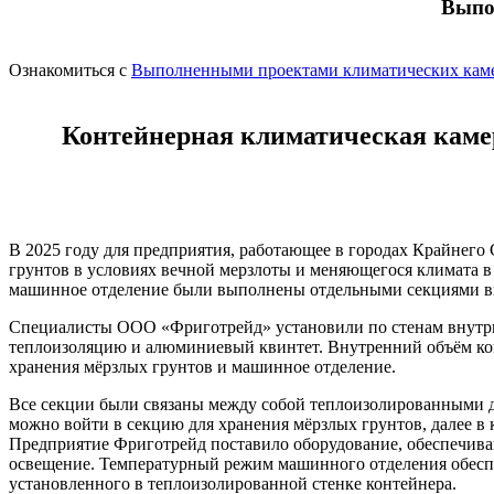
Выпо
Ознакомиться с
Выполненными проектами климатических каме
Контейнерная климатическая камер
В 2025 году для предприятия, работающее в городах Крайнего
грунтов в условиях вечной мерзлоты и меняющегося климата в 
машинное отделение были выполнены отдельными секциями вну
Специалисты ООО «Фриготрейд» установили по стенам внутри
теплоизоляцию и алюминиевый квинтет. Внутренний объём конт
хранения мёрзлых грунтов и машинное отделение.
Все секции были связаны между собой теплоизолированными д
можно войти в секцию для хранения мёрзлых грунтов, далее в 
Предприятие Фриготрейд поставило оборудование, обеспечиваю
освещение. Температурный режим машинного отделения обеспеч
установленного в теплоизолированной стенке контейнера.