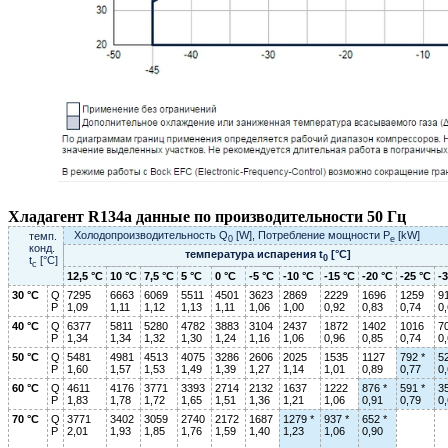
Хладагент R134a данные по производительности 50 Гц
Холодопроизводительность Q
[W], Потребление мощности P
[kW]
темп.
0
e
конд.
температура испарения t
[°C]
0
t
[°C]
c
12,5 °C
10 °C
7,5 °C
5 °C
0 °C
-5 °C
-10 °C
-15 °C
-20 °C
-25 °C
-
30 °C
Q
7295
6663
6069
5511
4501
3623
2869
2229
1696
1259
9
P
1,09
1,11
1,12
1,13
1,11
1,06
1,00
0,92
0,83
0,74
0
40 °C
Q
6377
5811
5280
4782
3883
3104
2437
1872
1402
1016
7
P
1,34
1,34
1,32
1,30
1,24
1,16
1,06
0,96
0,85
0,74
0
50 °C
Q
5481
4981
4513
4075
3286
2606
2025
1535
1127
792 *
5
P
1,60
1,57
1,53
1,49
1,39
1,27
1,14
1,01
0,89
0,77
0
60 °C
Q
4611
4176
3771
3393
2714
2132
1637
1222
876 *
591 *
3
P
1,83
1,78
1,72
1,65
1,51
1,36
1,21
1,06
0,91
0,79
0
70 °C
Q
3771
3402
3059
2740
2172
1687
1279 *
937 *
652 *
P
2,01
1,93
1,85
1,76
1,59
1,40
1,23
1,06
0,90