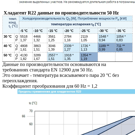
Хладагент R22 данные по производительности 50 Hz
Холодопроизводительность Q
[W], Потребление мощности P
[kW]
темп.
0
e
конд.
температура испарения t
[°C]
0
t
[°C]
c
-5 °C
-10 °C
-15 °C
-20 °C
-25 °C
-30 °C
-35 °C
30 °C
Q
5518
4466
3561
2784
2119
1548 *
1054 *
P
1,37
1,32
1,25
1,16
1,05
0,94
0,83
40 °C
Q
4808
3863
3046
2339 *
1726 *
1189 **
711 **
P
1,61
1,51
1,39
1,27
1,13
0,99
0,85
50 °C
Q
4130
3289
2557 *
1918 *
1354 **
P
1,82
1,67
1,51
1,35
1,19
Данные по производительности основываются на
требованиях стандарта EN 12900 для 50 Hz.
Это означает - температура всасываемого пара 20 °C без
переохлаждения.
Коэффициент преобразования для 60 Hz = 1,2