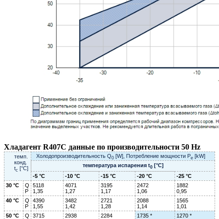
Хладагент R407C данные по производительности 50 Hz
Холодопроизводительность Q
[W], Потребление мощности P
[kW]
темп.
0
e
конд.
температура испарения t
[°C]
0
t
[°C]
c
-5 °C
-10 °C
-15 °C
-20 °C
-25 °C
30 °C
Q
5118
4071
3195
2472
1882
P
1,35
1,27
1,17
1,06
0,95
40 °C
Q
4390
3482
2721
2088
1565
P
1,55
1,42
1,28
1,14
1,01
50 °C
Q
3715
2938
2284
1735 *
1270 *