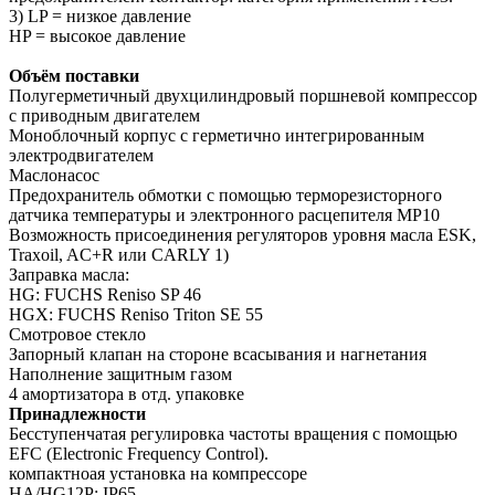
3) LP = низкое давление
HP = высокое давление
Объём поставки
Полугерметичный двухцилиндровый поршневой компрессор
с приводным двигателем
Моноблочный корпус с герметично интегрированным
электродвигателем
Mаслонасос
Предохранитель обмотки с помощью терморезисторного
датчика температуры и электронного расцепителя MP10
Возможность присоединения регуляторов уровня масла ESK,
Traxoil, AC+R или CARLY 1)
Заправка масла:
HG: FUCHS Reniso SP 46
HGX: FUCHS Reniso Triton SE 55
Смотровое стекло
Запорный клапан на стороне всасывания и нагнетания
Наполнение защитным газом
4 амортизатора в отд. упаковке
Принадлежности
Бесступенчатая регулировка частоты вращения с помощью
EFC (Electronic Frequency Control).
компактноая установка на компрессоре
HA/HG12P: IP65