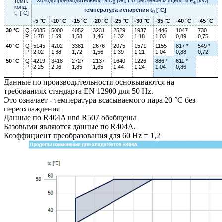
Холодопроизводительность Q
[W], Потребление мощности P
[kW]
темп.
0
e
конд.
температура испарения t
[°C]
0
t
[°C]
c
-5 °C
-10 °C
-15 °C
-20 °C
-25 °C
-30 °C
-35 °C
-40 °C
-45 °C
30 °C
Q
6085
5000
4052
3231
2529
1937
1446
1047
730
P
1,78
1,69
1,58
1,46
1,32
1,18
1,03
0,89
0,75
40 °C
Q
5145
4202
3381
2676
2075
1571
1155
817 *
549 *
P
2,02
1,88
1,72
1,56
1,39
1,21
1,04
0,88
0,72
50 °C
Q
4219
3418
2727
2137
1640
1226
886 *
611 *
P
2,25
2,06
1,85
1,65
1,44
1,24
1,04
0,86
Данные по производительности основываются на
требованиях стандарта EN 12900 для 50 Hz.
Это означает - температура всасываемого пара 20 °C без
переохлаждения .
Данные по R404A und R507 обобщены
Базовыми являются данные по R404A.
Коэффициент преобразования для 60 Hz = 1,2