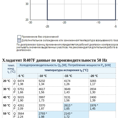
Хладагент R407F данные по производительности 50 Hz
Холодопроизводительность Q
[W], Потребление мощности P
[kW]
темп.
0
e
конд.
температура испарения t
[°C]
0
t
[°C]
c
-5 °C
-10 °C
-15 °C
-20 °C
20 °C
Q
6474
5232
4174
3283
P
1,38
1,34
1,26
1,17
30 °C
Q
5751
4617
3649
2834
P
1,66
1,56
1,43
1,30
40 °C
Q
5015
3997
3131
2400
P
1,90
1,73
1,56
1,39
50 °C
Q
4261
3370
2613 *
1976 *
P
2,09
1,87
1,65
1,45
59 °C
Q
3564
2793 *
2143 *
P
2,24
1,98
1,72