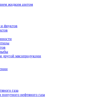
нием жидким азотом
 и фруктов
уктов
енности
 птицы
тов
 рыбы
 и другой мясопродукции
нении
тяного газа
 попутного нефтяного газа