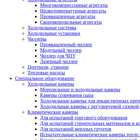
Многокомпрессорные агрегаты
Низкотемпературные агрегаты
Промышленные агрегаты
Скороморозильные агрегаты
Холодильные системы
Холодильные установки
Чиллеры
Промышленный чиллер
Модульный чиллер
Чиллер для ЧПУ
Лазерный чиллер
Централи, станции
Тепловые насосы
Специальное оборудование
Холодильные камеры
Морозильные и холодильные камеры
Камеры созревания сыра
Холодильные камеры для лекарственных преп
Холодильные камеры с регулируемой газовой
Климатические камеры
Для испытаний торгового оборудования
Для испытаний строительных материалов и к
Для испытаний мерзлых грунтов
Испытательные климатические камеры тепло 