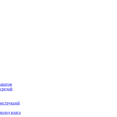
аратов
 средой
онструкций
холод влага