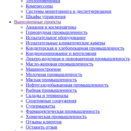
Теплообменники
Компрессоры
Системы мониторинга и диспетчеризации
Шкафы управления
Выполненные проекты
Авиация и космонавтика
Горнорудная промышленность
Испытательное оборудование
Испытательные климатические камеры
Кондитерская и хлебопекарная промышленность
Кондиционирование и вентиляция
Ликеро-водочная и пивоваренная промышленность
Масло-жировая промышленность
Машиностроение
Молочная промышленность
Мясная промышленность
Нефтегазодобывающая промышленность
Рыбная промышленность
Склады и терминалы
Спортивные сооружения
Супермаркеты
Фармацевтическая промышленность
Химическая промышленность
Отзывы клиентов
Оставить отзыв