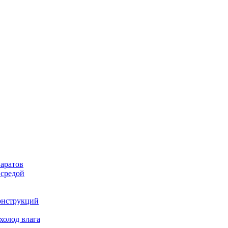
аратов
 средой
онструкций
холод влага