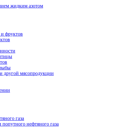
нием жидким азотом
 и фруктов
уктов
енности
 птицы
тов
 рыбы
 и другой мясопродукции
нении
тяного газа
 попутного нефтяного газа