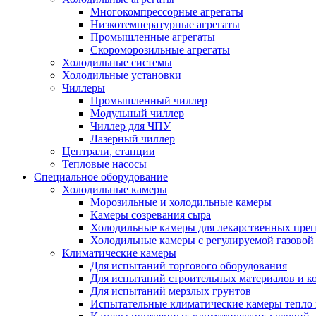
Многокомпрессорные агрегаты
Низкотемпературные агрегаты
Промышленные агрегаты
Скороморозильные агрегаты
Холодильные системы
Холодильные установки
Чиллеры
Промышленный чиллер
Модульный чиллер
Чиллер для ЧПУ
Лазерный чиллер
Централи, станции
Тепловые насосы
Специальное оборудование
Холодильные камеры
Морозильные и холодильные камеры
Камеры созревания сыра
Холодильные камеры для лекарственных преп
Холодильные камеры с регулируемой газовой
Климатические камеры
Для испытаний торгового оборудования
Для испытаний строительных материалов и к
Для испытаний мерзлых грунтов
Испытательные климатические камеры тепло 