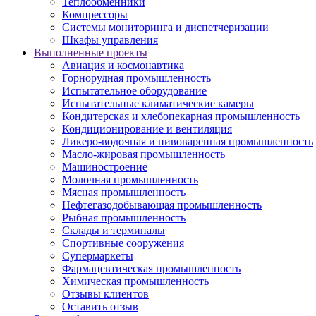
Теплообменники
Компрессоры
Системы мониторинга и диспетчеризации
Шкафы управления
Выполненные проекты
Авиация и космонавтика
Горнорудная промышленность
Испытательное оборудование
Испытательные климатические камеры
Кондитерская и хлебопекарная промышленность
Кондиционирование и вентиляция
Ликеро-водочная и пивоваренная промышленность
Масло-жировая промышленность
Машиностроение
Молочная промышленность
Мясная промышленность
Нефтегазодобывающая промышленность
Рыбная промышленность
Склады и терминалы
Спортивные сооружения
Супермаркеты
Фармацевтическая промышленность
Химическая промышленность
Отзывы клиентов
Оставить отзыв