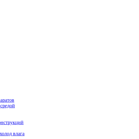
аратов
 средой
онструкций
холод влага