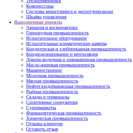
Теплообменники
Компрессоры
Системы мониторинга и диспетчеризации
Шкафы управления
Выполненные проекты
Авиация и космонавтика
Горнорудная промышленность
Испытательное оборудование
Испытательные климатические камеры
Кондитерская и хлебопекарная промышленность
Кондиционирование и вентиляция
Ликеро-водочная и пивоваренная промышленность
Масло-жировая промышленность
Машиностроение
Молочная промышленность
Мясная промышленность
Нефтегазодобывающая промышленность
Рыбная промышленность
Склады и терминалы
Спортивные сооружения
Супермаркеты
Фармацевтическая промышленность
Химическая промышленность
Отзывы клиентов
Оставить отзыв