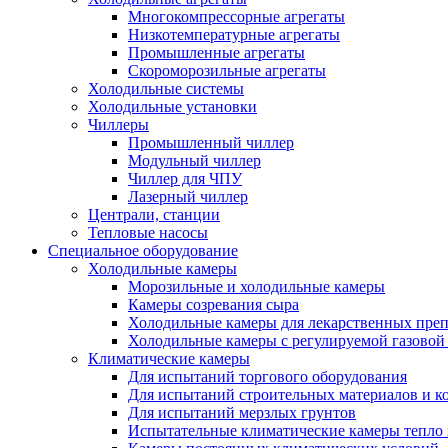
Многокомпрессорные агрегаты
Низкотемпературные агрегаты
Промышленные агрегаты
Скороморозильные агрегаты
Холодильные системы
Холодильные установки
Чиллеры
Промышленный чиллер
Модульный чиллер
Чиллер для ЧПУ
Лазерный чиллер
Централи, станции
Тепловые насосы
Специальное оборудование
Холодильные камеры
Морозильные и холодильные камеры
Камеры созревания сыра
Холодильные камеры для лекарственных преп
Холодильные камеры с регулируемой газовой
Климатические камеры
Для испытаний торгового оборудования
Для испытаний строительных материалов и к
Для испытаний мерзлых грунтов
Испытательные климатические камеры тепло 