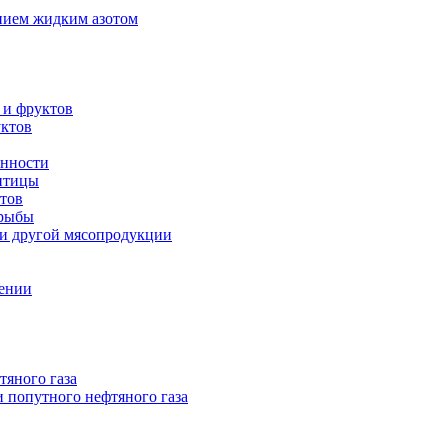
нием жидким азотом
 и фруктов
уктов
енности
 птицы
тов
 рыбы
 и другой мясопродукции
нении
тяного газа
 попутного нефтяного газа