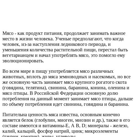
Мясо - как продукт питания, продолжает занимать важное
место в жизни человека. Ученые предполагают, что когда
человек, из-за наступления ледникового периода, и
уменьшения количества растительной пищи, перестал быть
вегетарианцем и начал употреблять мясо, это помогло ему
эволюционировать.
Во всем мире в пищу употребляется мясо различных
животных, вплоть до мяса земноводных и насекомых, но все
же основную часть занимает мясо крупного рогатого скота
(говядина, телятина), свинина, баранина, конина, оленина и
мясо птицы. В Российской Федерации основную долю
потребления на данный момент занимает мясо птицы, дальше
по объему потребления идет свинина, говядина и баранина.
Питательна ценность мяса известна, основным конечно
является белок (глобулин, миоген, миозин и др.), также в его
составе имеются и витамины-Е, А В, D; минералы - железо,
калий, кальций, фосфор натрий, цинк; микроэлементы
(таурин, креатин), жиры, углеводы.