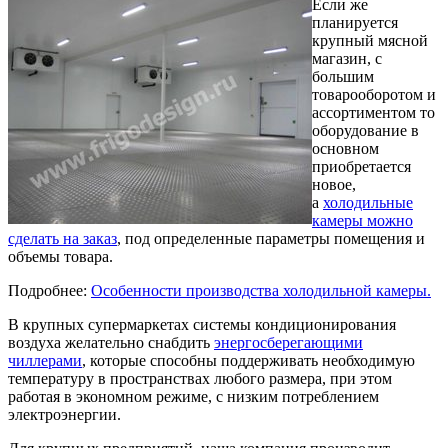
Если же
планируется
крупный мясной
магазин, с
большим
товарооборотом и
ассортиментом то
оборудование в
основном
приобретается
новое,
а
холодильные
камеры можно
сделать на заказ
, под определенные параметры помещения и
объемы товара.
Подробнее:
Особенности производства холодильной камеры.
В крупных супермаркетах системы кондиционирования
воздуха желательно снабдить
энергосберегающими
чиллерами
, которые способны поддерживать необходимую
температуру в пространствах любого размера, при этом
работая в экономном режиме, с низким потреблением
электроэнергии.