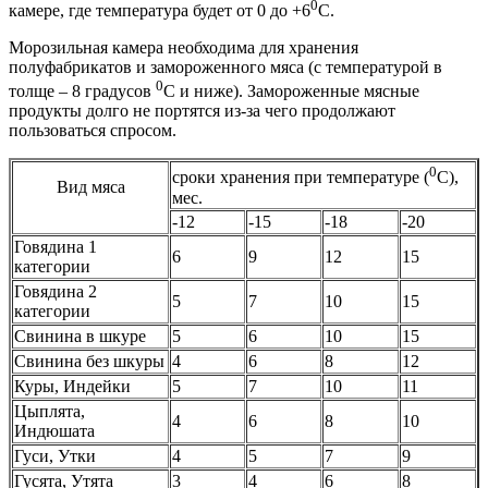
0
камере, где температура будет от 0 до +6
С.
Морозильная камера необходима для хранения
полуфабрикатов и замороженного мяса (с температурой в
0
толще – 8 градусов
С и ниже). Замороженные мясные
продукты долго не портятся из-за чего продолжают
пользоваться спросом.
0
сроки хранения при температуре (
С),
Вид мяса
мес.
-12
-15
-18
-20
Говядина 1
6
9
12
15
категории
Говядина 2
5
7
10
15
категории
Свинина в шкуре
5
6
10
15
Свинина без шкуры
4
6
8
12
Куры, Индейки
5
7
10
11
Цыплята,
4
6
8
10
Индюшата
Гуси, Утки
4
5
7
9
Гусята, Утята
3
4
6
8