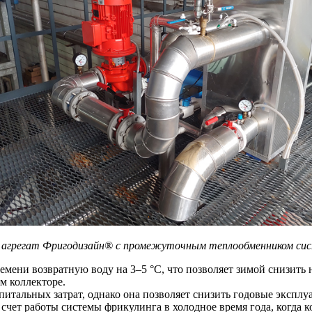
й агрегат Фригодизайн® с промежуточным теплообменником си
емени возвратную воду на 3–5 °С, что позволяет зимой снизить 
м коллекторе.
питальных затрат, однако она позволяет снизить годовые эксплу
 счет работы системы фрикулинга в холодное время года, когда 