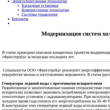
Энергосберегающие технологии
Каскадные установки
Компрессорные технологии
Системы управления
Контакты
Модернизация систем хо
В статье приведено описание конкретных проектов модерниз
«Фриготрейд» за несколько последних лет.
Специалисты ООО «Фриготрейд» реализуют энергоэффективные
переработке молока и изготовлению мороженого. В статье расс
Генераторы ледяной воды с проточными испарителями
Разработанные и запатентованные нашими специалистами гене
испарителях позволяют экономить потребляемую электроэнерг
относительно установок с льдоаккомуляторами. При эксплуатац
холодное время года снизить его энергопотребление на 30–40 %
В конструкции этих генераторов ледяной воды использованы 
испарителей при непосредственном охлаждении воды вблизи т