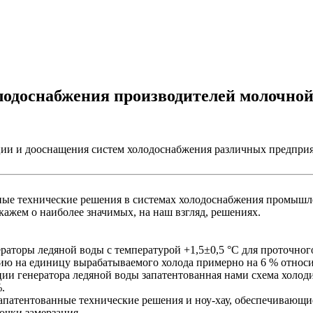
лодоснабжения производителей молочной
ации и дооснащения систем холодоснабжения различных предпр
 технические решения в системах холодоснабжения промышлен
кажем о наиболее значимых, на наш взгляд, решениях.
раторы ледяной воды с температурой +1,5±0,5 °С для проточно
ию на единицу вырабатываемого холода примерно на 6 % относи
ии генератора ледяной воды запатентованная нами схема холоди
.
запатентованные технические решения и ноу-хау, обеспечивающ
очки замерзания.