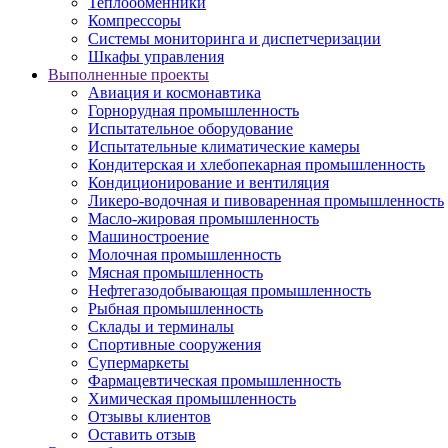
Теплообменники
Компрессоры
Системы мониторинга и диспетчеризации
Шкафы управления
Выполненные проекты
Авиация и космонавтика
Горнорудная промышленность
Испытательное оборудование
Испытательные климатические камеры
Кондитерская и хлебопекарная промышленность
Кондиционирование и вентиляция
Ликеро-водочная и пивоваренная промышленность
Масло-жировая промышленность
Машиностроение
Молочная промышленность
Мясная промышленность
Нефтегазодобывающая промышленность
Рыбная промышленность
Склады и терминалы
Спортивные сооружения
Супермаркеты
Фармацевтическая промышленность
Химическая промышленность
Отзывы клиентов
Оставить отзыв