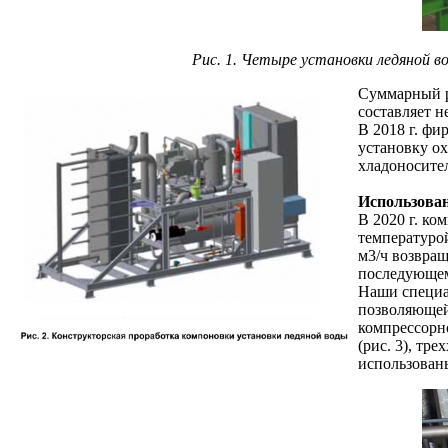
Рис. 1. Четыре установки ледяной
Суммарный р
составляет н
В 2018 г. ф
установку о
хладоносител
Использован
В 2020 г. к
температуро
м3/ч возвращ
последующем
Наши специа
позволяющей
компрессорн
(рис. 3), т
использован