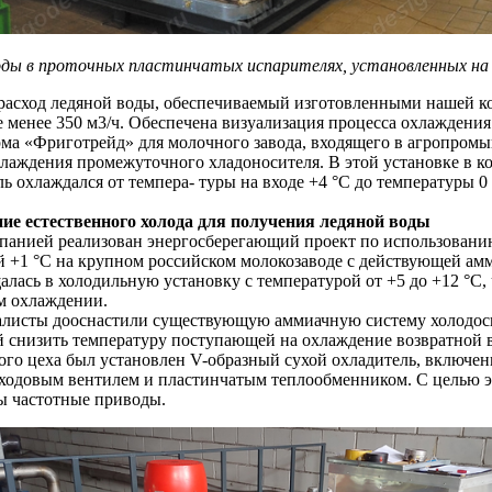
 воды в проточных пластинчатых испарителях, установленных н
асход ледяной воды, обеспечиваемый изготовленными нашей ком
е менее 350 м3/ч. Обеспечена визуализация процесса охлаждени
ирма «Фриготрейд» для молочного завода, входящего в агропр
хлаждения промежуточного хладоносителя. В этой установке в
ь охлаждался от темпера- туры на входе +4 °С до температуры 0 
ие естественного холода для получения ледяной воды
омпанией реализован энергосберегающий проект по использовани
й +1 °С на крупном российском молокозаводе с действующей амм
алась в холодильную установку с температурой от +5 до +12 °С,
 охлаждении.
листы дооснастили существующую аммиачную систему холодосн
 снизить температуру поступающей на охлаждение возвратной во
ого цеха был установлен V-образный сухой охладитель, включе
рехходовым вентилем и пластинчатым теплообменником. С целью 
ы частотные приводы.