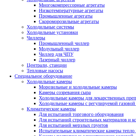
Многокомпрессорные агрегаты
Низкотемпературные агрегаты
Промышленные агрегаты
Скороморозильные агрегаты
Холодильные системы
Холодильные установки
Чиллеры
Промышленный чиллер
Модульный чиллер
Чиллер для ЧПУ
Лазерный чиллер
Централи, станции
Тепловые насосы
Специальное оборудование
Холодильные камеры
Морозильные и холодильные камеры
Камеры созревания сыра
Холодильные камеры для лекарственных преп
Холодильные камеры с регулируемой газовой
Климатические камеры
Для испытаний торгового оборудования
Для испытаний строительных материалов и к
Для испытаний мерзлых грунтов
Испытательные климатические камеры тепло 