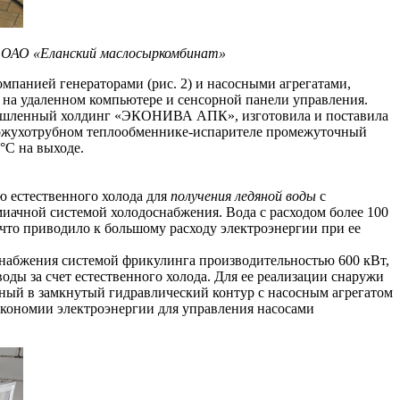
а ОАО «Еланский маслосыркомбинат»
панией генераторами (рис. 2) и насосными агрегатами,
я на удаленном компьютере и сенсорной панели управления.
омышленный холдинг «ЭКОНИВА АПК», изготовила и поставила
 кожухотрубном теплообменнике-испарителе промежуточный
°С на выходе.
ю естественного холода для
получения ледяной воды
с
иачной системой холодоснабжения. Вода с расходом более 100
 что приводило к большому расходу электроэнергии при ее
абжения системой фрикулинга производительностью 600 кВт,
ды за счет естественного холода. Для ее реализации снаружи
нный в замкнутый гидравлический контур с насосным агрегатом
экономии электроэнергии для управления насосами