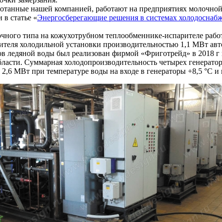
отанные нашей компанией, работают на предприятиях молочной
 в статье «
Энергосберегающие решения в системах холодоснаб
оточного типа на кожухотрубном теплообменнике-испарителе ра
ителя холодильной установки производительностью 1,1 МВт авто
в ледяной воды был реализован фирмой «Фриготрейд» в 2018 г
ласти. Суммарная холодопроизводительность четырех генераторо
6 МВт при температуре воды на входе в генераторы +8,5 °С и на