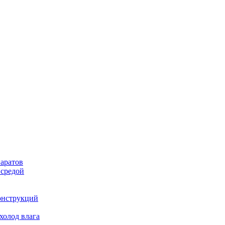
аратов
 средой
онструкций
холод влага