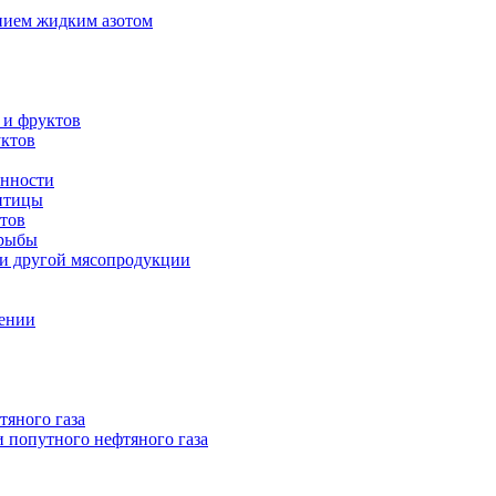
нием жидким азотом
 и фруктов
уктов
енности
 птицы
тов
 рыбы
 и другой мясопродукции
нении
тяного газа
 попутного нефтяного газа