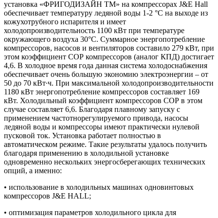
установка «ФРИГОДИЗАЙН ТМ» на компрессорах J&E Hall
обеспечивает температуру ледяной воды 1-2 °С на выходе из
кожухотрубного испарителя и имеет
холодопроизводительность 1100 кВт при температуре
окружающего воздуха 30°С. Cуммарное энергопотребление
компрессоров, насосов и вентиляторов составило 279 кВт, при
этом коэффициент СОР компрессоров (аналог КПД) достигает
4,6. В холодное время года данная система холодоснабжения
обеспечивает очень большую экономию электроэнергии – от
50 до 70 кВт∙ч. При максимальной холодопроизводительности
1180 кВт энергопотребление компрессоров составляет 169
кВт. Холодильный коэффициент компрессоров СОР в этом
случае составляет 6,6. Благодаря плавному запуску с
применением частотнорегулируемого привода, насосы
ледяной воды и компрессоры имеют практически нулевой
пусковой ток. Установка работает полностью в
автоматическом режиме. Такие результаты удалось получить
благодаря применению в холодильной установке
одновременно нескольких энергосберегающих технических
опций, а именно:
• использование в холодильных машинах одновинтовых
компрессоров J&E HALL;
• оптимизация параметров холодильного цикла для