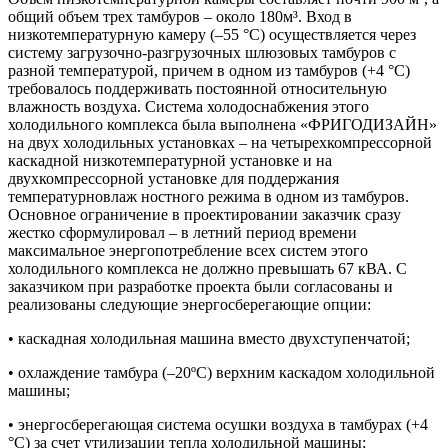
общий объем трех тамбуров – около 180м³. Вход в
низкотемпературную камеру (–55 °С) осуществляется через
систему загрузочно-разгрузочных шлюзовых тамбуров с
разной температурой, причем в одном из тамбуров (+4 °С)
требовалось поддерживать постоянной относительную
влажность воздуха. Система холодоснабжения этого
холодильного комплекса была выполнена «ФРИГОДИЗАЙН»
на двух холодильных установках – на четырехкомпрессорной
каскадной низкотемпературной установке и на
двухкомпрессорной установке для поддержания
температурновлаж ностного режима в одном из тамбуров.
Основное ограничение в проектировании заказчик сразу
жестко сформулировал – в летний период времени
максимальное энергопотребление всех систем этого
холодильного комплекса не должно превышать 67 кВА. С
заказчиком при разработке проекта были согласованы и
реализованы следующие энергосберегающие опции:
• каскадная холодильная машина вместо двухступенчатой;
• охлаждение тамбура (–20ºС) верхним каскадом холодильной
машины;
• энергосберегающая система осушки воздуха в тамбурах (+4
°С) за счет утилизации тепла холодильной машины;