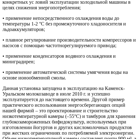
конкретных ус ловий эксплуатации холодильной машины в
целях снижения энергопотребления;
• применение непосредственного охлаждения воды до
температуры 1-2 °С без промежуточного хладоносителя и
льдоаккумуляторов;
• плавное регулирование производительности компрессоров и
насосов с помощью частотнорегулируемого привода;
• применение конденсаторов водяного охлаждения и
миниградирен;
• применение автоматической системы умягчения воды на
основе ионообменной смолы.
Данная установка запущена в эксплуатацию на Каменск-
Уральском молокозаводе в июле 2010 г. и успешно
эксплуатируется до настоящего времени. Другой пример
практического использования энергосберегающих опций
нашей фирмой – это проектирование и строительство
низкотемпературной камеры (–55°С) и тамбуров для хранения
глубокозамороженных бифидокультур, используемых при
изготовлении йогуртов и других кисломолочных продуктов
при жестких ограничениях по потребляемой электроэнергии.
Объем низкотемпературной камеры составляет почти 900 м³, а