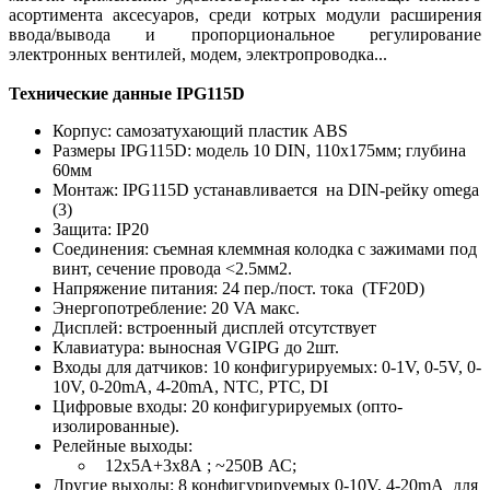
асортимента аксесуаров, среди котрых модули расширения
ввода/вывода и пропорциональное регулирование
электронных вентилей, модем, электропроводка...
Технические данные IPG115D
Корпус: самозатухающий пластик ABS
Размеры IPG115D: модель 10 DIN, 110х175мм; глубина
60мм
Монтаж: IPG115D устанавливается на DIN-рейку omega
(3)
Защита: IP20
Соединения: съемная клеммная колодка с зажимами под
винт, сечение провода <2.5мм2.
Напряжение питания: 24 пер./пост. тока (TF20D)
Энергопотребление: 20 VA макс.
Дисплей: встроенный дисплей отсутствует
Клавиатура: выносная VGIPG до 2шт.
Входы для датчиков: 10 конфигурируемых: 0-1V, 0-5V, 0-
10V, 0-20mA, 4-20mA, NTC, PTC, DI
Цифровые входы: 20 конфигурируемых (опто-
изолированные).
Релейные выходы:
12х5A+3х8А ; ~250B АС;
Другие выходы: 8 конфигурируемых 0-10V, 4-20mA для