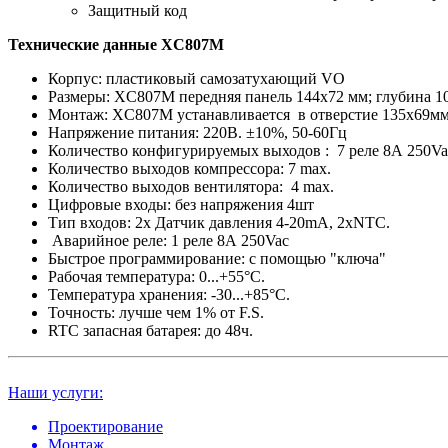
Защитный код
Технические данные XС807М
Корпус: пластиковый самозатухающий VO
Размеры: XС807М передняя панель 144x72 мм; глубина 
Монтаж: XС807М устанавливается в отверстие 135х69м
Напряжение питания: 220В. ±10%, 50-60Гц
Количество конфигурируемых выходов : 7 реле 8А 250Va
Количество выходов компрессора: 7 max.
Количество выходов вентилятора: 4 max.
Цифровые входы: без напряжения 4шт
Тип входов: 2х Датчик давления 4-20mA, 2хNTC.
Аварийное реле: 1 реле 8А 250Vac
Быстрое программирование: c помощью "ключа"
Рабочая температура: 0...+55°C.
Температура хранения: -30...+85°C.
Точность: лучше чем 1% от F.S.
RTC запасная батарея: до 48ч.
Наши услуги:
Проектирование
Монтаж