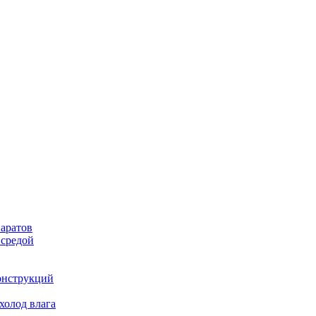
аратов
 средой
онструкций
холод влага