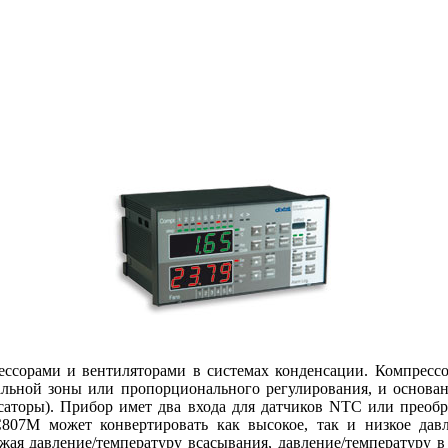
сорами и вентиляторами в системах конденсации. Компрессо
льной зоны или пропорционального регулирования, и основано
енсаторы). Прибор имет два входа для датчиков NTC или преоб
С807М может конвертировать как высокое, так и низкое дав
жая давление/температуру всасывания, давление/температуру в