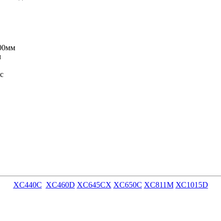
100мм
м
c
XC440C
XC460D
XC645CX
XС650С
XC811M
ХС1015D