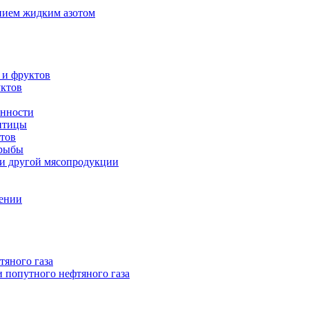
нием жидким азотом
 и фруктов
уктов
енности
 птицы
тов
 рыбы
 и другой мясопродукции
нении
тяного газа
 попутного нефтяного газа