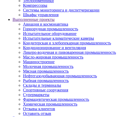
Теплообменники
Компрессоры
Системы мониторинга и диспетчеризации
Шкафы управления
Выполненные проекты
Авиация и космонавтика
Горнорудная промышленность
Испытательное оборудование
Испытательные климатические камеры
Кондитерская и хлебопекарная промышленность
Кондиционирование и вентиляция
Ликеро-водочная и пивоваренная промышленность
Масло-жировая промышленность
Машиностроение
Молочная промышленность
Мясная промышленность
Нефтегазодобывающая промышленность
Рыбная промышленность
Склады и терминалы
Спортивные сооружения
Супермаркеты
Фармацевтическая промышленность
Химическая промышленность
Отзывы клиентов
Оставить отзыв