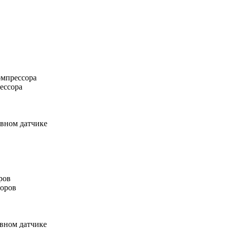
омпрессора
ессора
вном датчике
ров
торов
вном датчике