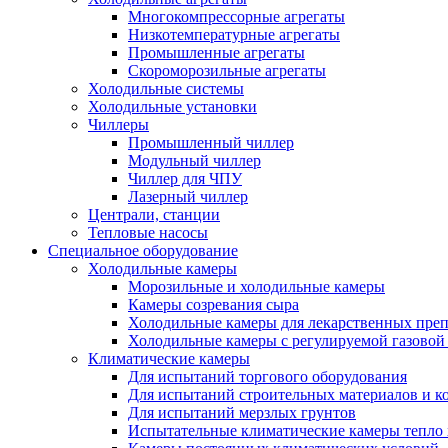
Многокомпрессорные агрегаты
Низкотемпературные агрегаты
Промышленные агрегаты
Скороморозильные агрегаты
Холодильные системы
Холодильные установки
Чиллеры
Промышленный чиллер
Модульный чиллер
Чиллер для ЧПУ
Лазерный чиллер
Централи, станции
Тепловые насосы
Специальное оборудование
Холодильные камеры
Морозильные и холодильные камеры
Камеры созревания сыра
Холодильные камеры для лекарственных преп
Холодильные камеры с регулируемой газовой
Климатические камеры
Для испытаний торгового оборудования
Для испытаний строительных материалов и к
Для испытаний мерзлых грунтов
Испытательные климатические камеры тепло 