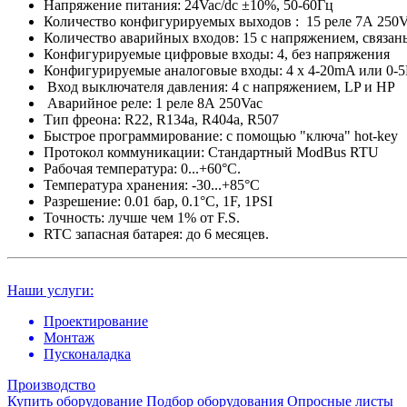
Напряжение питания: 24Vac/dc ±10%, 50-60Гц
Количество конфигурируемых выходов : 15 реле 7А 250V
Количество аварийных входов: 15 с напряжением, связан
Конфигурируемые цифровые входы: 4, без напряжения
Конфигурируемые аналоговые входы: 4 х 4-20mA или 0-
Вход выключателя давления: 4 с напряжением, LP и HP
Аварийное реле: 1 реле 8А 250Vac
Тип фреона: R22, R134a, R404a, R507
Быстрое программирование: c помощью "ключа" hot-key
Протокол коммуникации: Стандартный ModBus RTU
Рабочая температура: 0...+60°C.
Температура хранения: -30...+85°C
Разрешение: 0.01 бар, 0.1°C, 1F, 1PSI
Точность: лучше чем 1% от F.S.
RTC запасная батарея: до 6 месяцев.
Наши услуги:
Проектирование
Монтаж
Пусконаладка
Производство
Купить оборудование
Подбор оборудования
Опросные листы