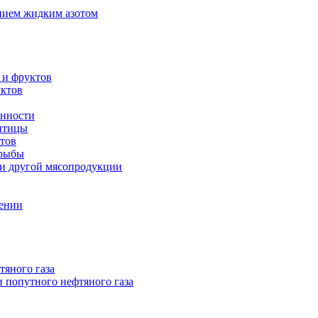
нием жидким азотом
 и фруктов
уктов
енности
 птицы
тов
 рыбы
 и другой мясопродукции
нении
тяного газа
 попутного нефтяного газа