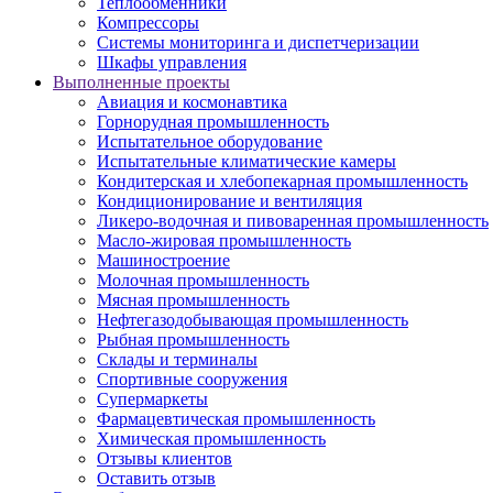
Теплообменники
Компрессоры
Системы мониторинга и диспетчеризации
Шкафы управления
Выполненные проекты
Авиация и космонавтика
Горнорудная промышленность
Испытательное оборудование
Испытательные климатические камеры
Кондитерская и хлебопекарная промышленность
Кондиционирование и вентиляция
Ликеро-водочная и пивоваренная промышленность
Масло-жировая промышленность
Машиностроение
Молочная промышленность
Мясная промышленность
Нефтегазодобывающая промышленность
Рыбная промышленность
Склады и терминалы
Спортивные сооружения
Супермаркеты
Фармацевтическая промышленность
Химическая промышленность
Отзывы клиентов
Оставить отзыв