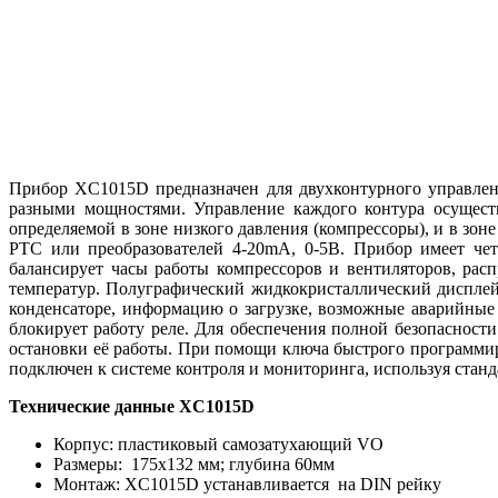
Прибор XC1015D предназначен для двухконтурного управлен
разными мощностями. Управление каждого контура осущест
определяемой в зоне низкого давления (компрессоры), и в зо
РТС или преобразователей 4-20mA, 0-5В. Прибор имеет че
балансирует часы работы компрессоров и вентиляторов, рас
температур. Полуграфический жидкокристаллический дисплей
конденсаторе, информацию о загрузке, возможные аварийные
блокирует работу реле. Для обеспечения полной безопасност
остановки её работы. При помощи ключа быстрого программи
подключен к системе контроля и мониторинга, испол
Технические данные XC1015D
Корпус: пластиковый самозатухающий VO
Размеры: 175x132 мм; глубина 60мм
Монтаж: XC1015D устанавливается на DIN рейку