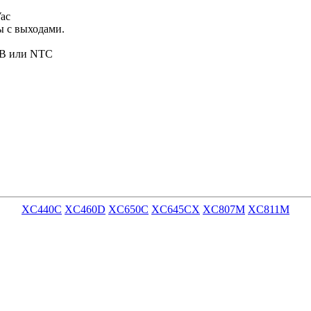
ac
ы с выходами.
5В или NTC
XC440C
XC460D
XС650С
XC645CX
XC807M
XC811M