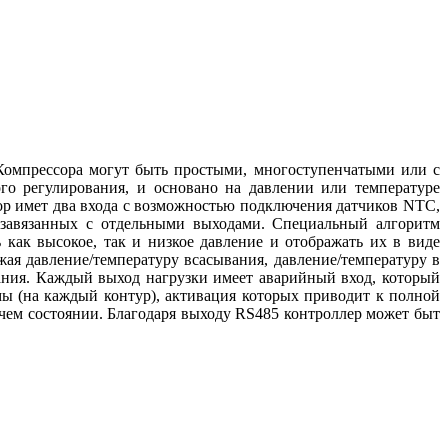
Компрессора могут быть простыми, многоступенчатыми или с
о регулирования, и основано на давлении или температуре
бор имет два входа с возможностью подключения датчиков NTC,
 завязанных с отдельными выходами. Специальный алгоритм
как высокое, так и низкое давление и отображать их в виде
я давление/температуру всасывания, давление/температуру в
ания. Каждый выход нагрузки имеет аварийный вход, который
мы (на каждый контур), активация которых приводит к полной
ем состоянии. Благодаря выходу RS485 контроллер может быт