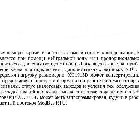
ия компрессорами и вентиляторами в системах конденсации. 
вляется при помощи нейтральной зоны или пропорциональног
не высокого давления (конденсаторы). Для каждого контура при
тыре входа для подключения дополнительных датчиков NTC,
пределяя нагрузку равномерно. XC1015D может конвертировать 
 предоставляет полную информацию о работе системы, отобража
 сигналы, статус аналоговых выходов и условия тех. обслужив
и есть два аварийных входа высокого и низкого давления систе
рования XC1015D может быть запрограммирован, будучи в рабоч
ьзуя стандартный протокол ModBus RTU.