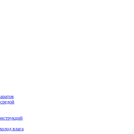
аратов
 средой
онструкций
холод влага