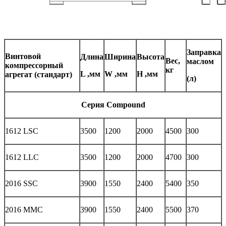
Заправка
Винтовой
Длина
Ширина
Высота
Вес,
маслом
компрессорный
кг
L ,мм
W ,мм
H ,мм
агрегат (стандарт)
(л)
Серия Compound
1612 LSC
3500
1200
2000
4500
300
1612 LLC
3500
1200
2000
4700
300
2016 SSC
3900
1550
2400
5400
350
2016 MMC
3900
1550
2400
5500
370