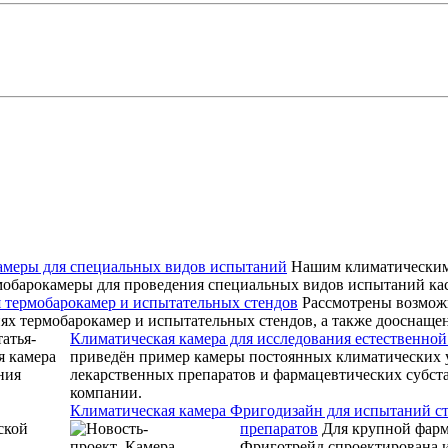
амеры для специальных видов испытаний
Нашим климатическим
мобарокамеры для проведения специальных видов испытаний ка
 термобарокамер и испытательных стендов
Рассмотрены возмож
ях термобарокамер и испытательных стендов, а также дооснащ
Климатическая камера для исследования естественно
приведён пример камеры постоянных климатических 
лекарственных препаратов и фармацевтических субст
компании.
Климатическая камера Фригодизайн для испытаний с
препаратов
Для крупной фар
Фриготрейд спроектирована и