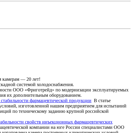
 камерам — 20 лет!
скадной системой холодоснабжения.
ности ООО «Фриготрейд» по модернизации эксплуатируемых
ения их дополнительным оборудованием.
й стабильности фармацевтической продукции
В статье
условий, изготовленной нашим предприятием для испытаний
анций по техническому заданию крупной российской
табильности свойств инъекционных фармацевтических
мацевтической компании на юге России специалистами ООО
 изготовлена камера постоянных климатических условий.