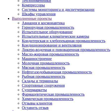
Теплообменники
Компрессоры
Системы мониторинга и диспетчеризации
Шкафы управления
Выполненные проекты
Авиация и космонавтика
Горнорудная промышленность
Испытательное оборудование
Испытательные климатические камеры
Кондитерская и хлебопекарная промышленность
Кондиционирование и вентиляция
Ликеро-водочная и пивоваренная промышленность
Масло-жировая промышленность
Машиностроение
Молочная промышленность
Мясная промышленность
Нефтегазодобывающая промышленность
Рыбная промышленность
Склады и терминалы
Спортивные сооружения
Супермаркеты
Фармацевтическая промышленность
Химическая промышленность
Отзывы клиентов
Оставить отзыв