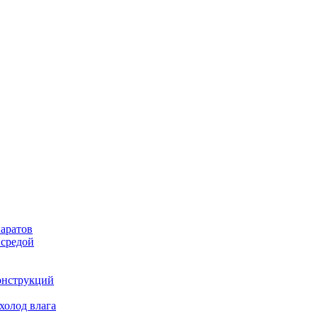
аратов
 средой
онструкций
холод влага