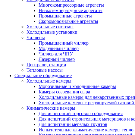
Многокомпрессорные агрегаты
Низкотемпературные агрегаты
Промышленные агрегаты
Скороморозильные агрегаты
Холодильные системы
Холодильные установки
Чиллеры
Промышленный чиллер
Модульный чиллер
Чиллер для ЧПУ
Лазерный чиллер
Централи, станции
Тепловые насосы
Специальное оборудование
Холодильные камеры
Морозильные и холодильные камеры
Камеры созревания сыра
Холодильные камеры для лекарственных преп
Холодильные камеры с регулируемой газовой
Климатические камеры
Для испытаний торгового оборудования
Для испытаний строительных материалов и к
Для испытаний мерзлых грунтов
Испытательные климатические камеры тепло 