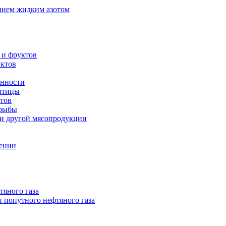
нием жидким азотом
 и фруктов
уктов
енности
 птицы
тов
 рыбы
 и другой мясопродукции
нении
тяного газа
 попутного нефтяного газа