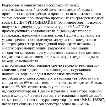
Разработав и запатентовав несколько лет назад
энергоэффективный способ получения ледяной воды в
проточных кожухотрубных и проточных испарителях, наша
фирма освоила производство проточных генераторов ледяной
воды (ПГЛВ) ФРИГОДИЗАЙН®. Эти генераторы позволяют
получать ледяную воду с температурой +0,5…2°С без
промежуточного хладоносителя, льдоаккумуляторов и
громоздких пленочных испарителей. Нашим специалистам
удалось решить поставленную задачу за счет внедрения в
конструкцию генератора ледяной воды сразу нескольких
энергосберегающих опций, разработки и реализации
алгоритма контроля и регулирования температуры кипения
хладагента в зависимости от температуры ледяной воды на
выходе из испарителя.
Эти установки обеспечивают самую высокую температуру
кипения среди традиционных холодильных установок
получения ледяной воды и позволяют экономить
потребляемую электроэнергию на единицу выработанного
холода около 6% относительно пленочных охладителей воды
и около 25-30% относительно установок с
льдоаккумуляторами. При эксплуатации генератора ледяной
воды в холодной время года запатентованная нашей фирмой
схема холодильного контура генератора (патент РФ № 138287)
позволяет снизить его энергопотребление на 30-40%.