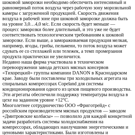
шоковой заморозки необходимо обеспечить интенсивный и
равномерный поток воздуха через рабочую зону морозильной
камеры с загруженной продукцией. Скорость движения
воздуха в рабочей зоне при шоковой заморозке должна быть
на уровне 3,0…4,0 м/с. Если скорость будет меньше —
процесс заморозки более длительный, и это уже не будет
соответствовать технологическим требованиям к шоковой
заморозке. Если выше, а замораживаемая продукция мелкая,
например, ягоды, грибы, пельмени, то поток воздуха может
сдувать ее со стеллажей или тележек, а темп промерзания
продукта практически не увеличится.
Недавно наша фирма участвовала в техническом
перевооружении завода детских мясных консервов
«Тихорецкий» группы компании DANON в Краснодарском
крае. Заводу были поставлены три холодильных агрегата на
спиральных компрессорах Copeland для системы
кондиционирования одного из цехов пищевого производства.
Эти агрегаты обеспечили поддержку температуры воздуха в
цехе на заданном уровне +12°С.
Многолетнее сотрудничество ООО «Фриготрейд» с
российским производителем мясных продуктов — заводом
«Дмитровские колбасы» — позволило для каждой конкретной
задачи разработать системы холодоснабжения на
компрессорах, обладающих наилучшими энергетическими и
ценовыми характеристиками. Были изготовлены и