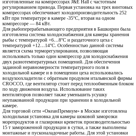
изготовленные на компрессорах J&E Hall с частотным
регулированием привода. Первая установка на трех винтовых
компрессорах обеспечивает холодопроизводительность 252
кВт при температуре в камере -35°С, вторая на одном
компрессоре — 84 кВт.
Для рыбоперерабатывающего предприятия в Башкирии была
изготовлена система холодоснабжения для камеры хранения
рыбы с температурой +6…8°С и раздаточного цеха с
температурой +12…14°С. Особенностью данной системы
является схема терморегулирования, позволяющая
использовать только один компрессор для холодоснабжения
двух разнотемпературных помещений. Для обеспечения
заданной неравномерности температурного поля в
холодильной камере и в помещении цеха использовались
воздухоохладители c обратным продувом итальянской фирмы
CROCCO, где вентилятор стоит перед теплообменным блоком
по ходу движения воздуха. Использование таких
вентиляторов позволяет также уменьшить усушку
неупакованной продукции при хранении в холодильной
камере.
Для торговой сети «ОкеанПремиум» в Москве изготовлена
холодильная установка для камеры шоковой заморозки
морепродуктов и глазировки креветок производительностью
15 т замороженной продукции в сутки, а также выполнены
монтажные и пусконаладочные работы. Для этой установки