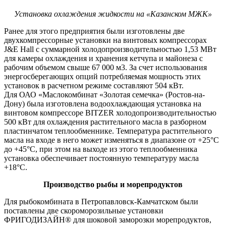
Установка охлаждения жидкости на «Казанском МЖК»
Ранее для этого предприятия были изготовлены две
двухкомпрессорные установки на винтовых компрессорах
J&E Hall с суммарной холодопроизводительностью 1,53 МВт
для камеры охлаждения и хранения кетчупа и майонеза с
рабочим объемом свыше 67 000 м3. За счет использования
энергосберегающих опций потребляемая мощность этих
установок в расчетном режиме составляют 504 кВт.
Для ОАО «Маслокомбинат «Золотая семечка» (Ростов-на-
Дону) была изготовлена водоохлаждающая установка на
винтовом компрессоре BITZER холодопроизводительностью
500 кВт для охлаждения растительного масла в разборном
пластинчатом теплообменнике. Температура растительного
масла на входе в него может изменяться в диапазоне от +25°С
до +45°С, при этом на выходе из этого теплообменника
установка обеспечивает постоянную температуру масла
+18°С.
Производство рыбы и морепродуктов
Для рыбокомбината в Петропавловск-Камчатском были
поставлены две скороморозильные установки
ФРИГОДИЗАЙН® для шоковой заморозки морепродуктов,