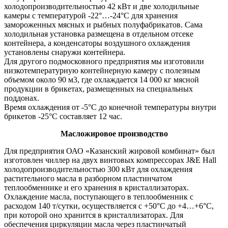
холодопроизводительностью 42 кВт и две холодильные
камеры с температурой -22°…-24°С для хранения
замороженных мясных и рыбных полуфабрикатов. Сама
холодильная установка размещена в отдельном отсеке
контейнера, а конденсаторы воздушного охлаждения
установлены снаружи контейнера.
Для другого подмосковного предприятия мы изготовили
низкотемпературную контейнерную камеру с полезным
объемом около 90 м3, где охлаждается 14 000 кг мясной
продукции в брикетах, размещенных на специальных
поддонах.
Время охлаждения от -5°С до конечной температуры внутри
брикетов -25°С составляет 12 час.
Масложировое производство
Для предприятия ОАО «Казанский жировой комбинат» был
изготовлен чиллер на двух винтовых компрессорах J&E Hall
холодопроизводительностью 300 кВт для охлаждения
растительного масла в разборном пластинчатом
теплообменнике и его хранения в кристаллизаторах.
Охлаждение масла, поступающего в теплообменник с
расходом 140 т/сутки, осуществляется с +50°С до +4…+6°С,
при которой оно хранится в кристаллизаторах. Для
обеспечения циркуляции масла через пластинчатый