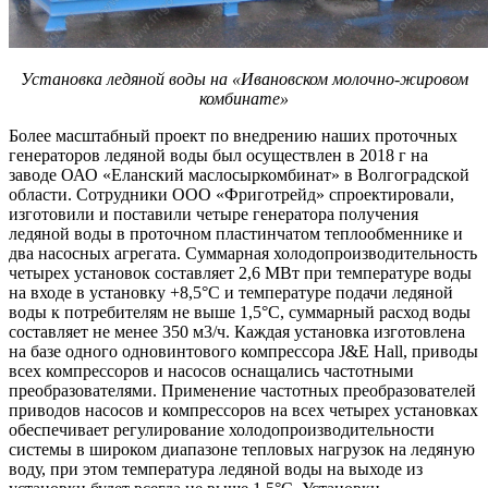
Установка ледяной воды на «Ивановском молочно-жировом
комбинате»
Более масштабный проект по внедрению наших проточных
генераторов ледяной воды был осуществлен в 2018 г на
заводе ОАО «Еланский маслосыркомбинат» в Волгоградской
области. Сотрудники ООО «Фриготрейд» спроектировали,
изготовили и поставили четыре генератора получения
ледяной воды в проточном пластинчатом теплообменнике и
два насосных агрегата. Суммарная холодопроизводительность
четырех установок составляет 2,6 МВт при температуре воды
на входе в установку +8,5°С и температуре подачи ледяной
воды к потребителям не выше 1,5°С, суммарный расход воды
составляет не менее 350 м3/ч. Каждая установка изготовлена
на базе одного одновинтового компрессора J&E Hall, приводы
всех компрессоров и насосов оснащались частотными
преобразователями. Применение частотных преобразователей
приводов насосов и компрессоров на всех четырех установках
обеспечивает регулирование холодопроизводительности
системы в широком диапазоне тепловых нагрузок на ледяную
воду, при этом температура ледяной воды на выходе из