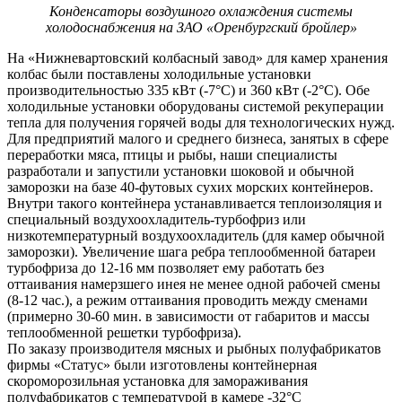
Конденсаторы воздушного охлаждения системы
холодоснабжения на ЗАО «Оренбургский бройлер»
На «Нижневартовский колбасный завод» для камер хранения
колбас были поставлены холодильные установки
производительностью 335 кВт (-7°С) и 360 кВт (-2°С). Обе
холодильные установки оборудованы системой рекуперации
тепла для получения горячей воды для технологических нужд.
Для предприятий малого и среднего бизнеса, занятых в сфере
переработки мяса, птицы и рыбы, наши специалисты
разработали и запустили установки шоковой и обычной
заморозки на базе 40-футовых сухих морских контейнеров.
Внутри такого контейнера устанавливается теплоизоляция и
специальный воздухоохладитель-турбофриз или
низкотемпературный воздухоохладитель (для камер обычной
заморозки). Увеличение шага ребра теплообменной батареи
турбофриза до 12-16 мм позволяет ему работать без
оттаивания намерзшего инея не менее одной рабочей смены
(8-12 час.), а режим оттаивания проводить между сменами
(примерно 30-60 мин. в зависимости от габаритов и массы
теплообменной решетки турбофриза).
По заказу производителя мясных и рыбных полуфабрикатов
фирмы «Статус» были изготовлены контейнерная
скороморозильная установка для замораживания
полуфабрикатов с температурой в камере -32°С