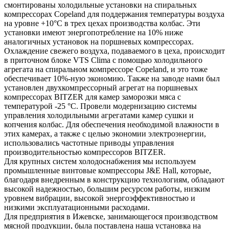
смонтированы холодильные установки на спиральных
компрессорах Copeland для поддержания температуры воздуха
на уровне +10°С в трех цехах производства колбас. Эти
установки имеют энергопотребление на 10% ниже
аналогичных установок на поршневых компрессорах.
Охлаждение свежего воздуха, подаваемого в цеха, происходит
в приточном блоке VTS Clima с помощью холодильного
агрегата на спиральном компрессоре Copeland, и это тоже
обеспечивает 10%-ную экономию. Также на заводе нами был
установлен двухкомпрессорный агрегат на поршневых
компрессорах BITZER для камер заморозки мяса с
температурой -25 °С. Провели модернизацию системы
управления холодильными агрегатами камер сушки и
копчения колбас. Для обеспечения необходимой влажности в
этих камерах, а также с целью экономии электроэнергии,
использовались частотные приводы управления
производительностью компрессоров BITZER.
Для крупных систем холодоснабжения мы используем
промышленные винтовые компрессоры J&E Hall, которые,
благодаря внедренным в конструкцию технологиям, обладают
высокой надежностью, большим ресурсом работы, низким
уровнем вибрации, высокой энергоэффективностью и
низкими эксплуатационными расходами.
Для предприятия в Ижевске, занимающегося производством
мясной продукции, была поставлена наша установка на