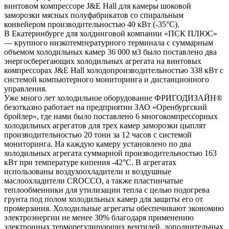
винтовом компрессоре J&E Hall для камеры шоковой
заморозки мясных полуфабрикатов со спиральным
конвейером производительностью 40 кВт (-35°С).
В Екатеринбурге для холдинговой компании «ПСК ПЛЮС»
— крупного низкотемпературного терминала с суммарным
объемом холодильных камер 36 000 м3 было поставлено два
энергосберегающих холодильных агрегата на винтовых
компрессорах J&E Hall холодопроизводительностью 338 кВт с
системой компьютерного мониторинга и дистанционного
управления.
Уже много лет холодильное оборудование ФРИГОДИЗАЙН®
безотказно работает на предприятии ЗАО «Оренбургский
бройлер», где нами было поставлено 6 многокомпрессорных
холодильных агрегатов для трех камер заморозки цыплят
производительностью 20 тонн за 12 часов с системой
мониторинга. На каждую камеру установлено по два
холодильных агрегата суммарной производительностью 163
кВт при температуре кипения -42°С. В агрегатах
использованы воздухоохладители и воздушные
маслоохладители СROCCO, а также пластинчатые
теплообменники для утилизации тепла с целью подогрева
грунта под полом холодильных камер для защиты его от
промерзания. Холодильные агрегаты обеспечивают экономию
электроэнергии не менее 30% благодаря применению
электронных терморегулирующих вентилей, дополнительных