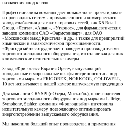
назначения «под ключ».
Профессионализм команды дает возможность проектировать
и производить системы промышленного и коммерческого
холодоснабжения для таких торговых сетей, как X5 Retail
Group, «Лента», «Ашан», «Утконос», для фармацевтических
заводов компании ОАО «Фармстандарт», для ОАО
«Московский завод Кристалл» и др., а также для предприятий
химической и авиакосмической промышленности.
«Фригодизайн» сотрудничает с заводами производителями
торгового холодильного оборудования, изготавливая для них
климатические испытательные камеры.
Завод «Фригогласс Евразия Орел», выпускающий
холодильные и морозильные шкафы витринного типа под
торговыми марками FRIGOREX, NORKOOL, COLDWELL,
10 лет испытывает в нашей камере выпускаемую продукцию
Для компании CRYSPI (г.Озеры, Моск.обл.), производителя
торгового холодильного оборудования под марками Italfrigo,
Symphony, Stahler, компания «Фригодизайн» изготовила
испытательную камеру, позволяющую оптимизировать
энергопотребление выпускаемого оборудования.
Мы накопили большой опыт производства и применения