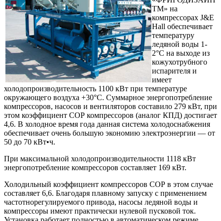
ТМ» на
компрессорах J&E
Hall обеспечивает
температуру
ледяной воды 1-
2°С на выходе из
кожухотрубного
испарителя и
имеет
холодопроизводительность 1100 кВт при температуре
окружающего воздуха +30°С. Суммарное энергопотребление
компрессоров, насосов и вентиляторов составило 279 кВт, при
этом коэффициент СОР компрессоров (аналог КПД) достигает
4,6. В холодное время года данная система холодоснабжения
обеспечивает очень большую экономию электроэнергии — от
50 до 70 кВт•ч.
При максимальной холодопроизводительности 1118 кВт
энергопотребление компрессоров составляет 169 кВт.
Холодильный коэффициент компрессоров СОР в этом случае
составляет 6,6. Благодаря плавному запуску с применением
частотнорегулируемого привода, насосы ледяной воды и
компрессоры имеют практически нулевой пусковой ток.
Установка работает полностью в автоматическом режиме.