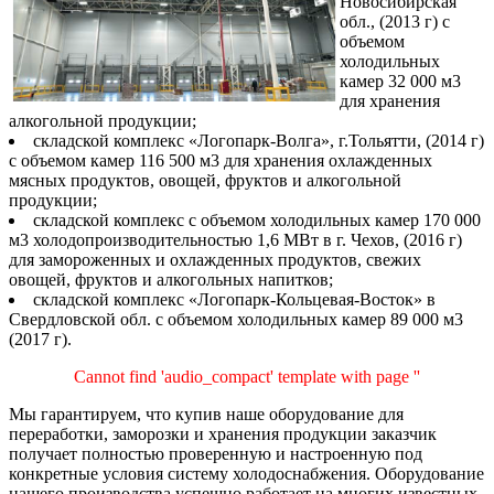
Новосибирская
обл., (2013 г) с
объемом
холодильных
камер 32 000 м3
для хранения
алкогольной продукции;
складской комплекс «Логопарк-Волга», г.Тольятти, (2014 г)
с объемом камер 116 500 м3 для хранения охлажденных
мясных продуктов, овощей, фруктов и алкогольной
продукции;
складской комплекс с объемом холодильных камер 170 000
м3 холодопроизводительностью 1,6 МВт в г. Чехов, (2016 г)
для замороженных и охлажденных продуктов, свежих
овощей, фруктов и алкогольных напитков;
складской комплекс «Логопарк-Кольцевая-Восток» в
Свердловской обл. с объемом холодильных камер 89 000 м3
(2017 г).
Cannot find 'audio_compact' template with page ''
Мы гарантируем, что купив наше оборудование для
переработки, заморозки и хранения продукции заказчик
получает полностью проверенную и настроенную под
конкретные условия систему холодоснабжения. Оборудование
нашего производства успешно работает на многих известных