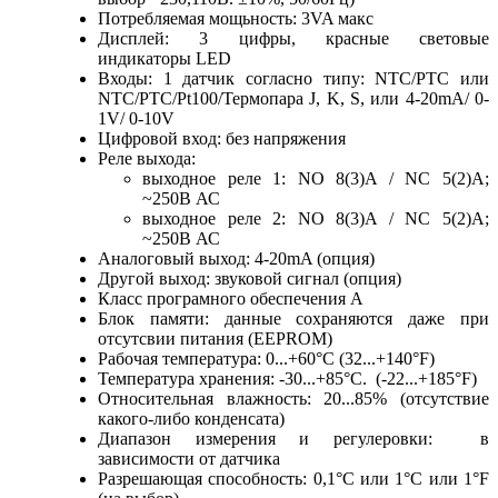
Потребляемая мощьность: 3VA макс
Дисплей: 3 цифры, красные световые
индикаторы LED
Входы: 1 датчик согласно типу: NTC/PTC или
NTC/PTC/Pt100/Термопара J, K, S, или 4-20mA/ 0-
1V/ 0-10V
Цифровой вход: без напряжения
Реле выхода:
выходное реле 1: NO 8(3)A / NC 5(2)A;
~250B АС
выходное реле 2: NO 8(3)A / NC 5(2)A;
~250B АС
Аналоговый выход: 4-20mA (опция)
Другой выход: звуковой сигнал (опция)
Класс програмного обеспечения А
Блок памяти: данные сохраняются даже при
отсутсвии питания (EEPROM)
Рабочая температура: 0...+60°C (32...+140°F)
Температура хранения: -30...+85°C. (-22...+185°F)
Относительная влажность: 20...85% (отсутствие
какого-либо конденсата)
Диапазон измерения и регулеровки: в
зависимости от датчика
Разрешающая способность: 0,1°C или 1°C или 1°F