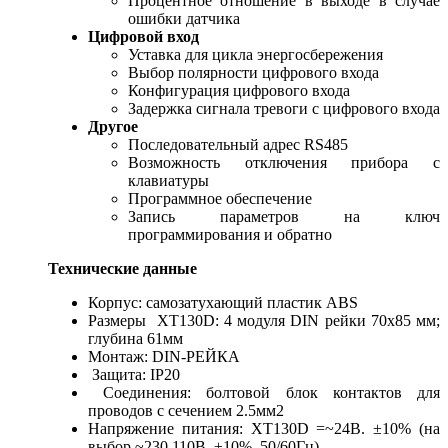
Процентное отношение в выходе в случае
ошибки датчика
Цифровой вход
Уставка для цикла энергосбережения
Выбор полярности цифрового входа
Конфигурация цифрового входа
Задержка сигнала тревоги с цифрового входа
Другое
Последовательный адрес RS485
Возможность отключения прибора с
клавиатуры
Программное обеспечение
Запись параметров на ключ
программирования и обратно
Технические данные
Корпус: самозатухающий пластик ABS
Размеры XT130D: 4 модуля DIN рейки 70x85 мм;
глубина 61мм
Монтаж: DIN-РЕЙКА
Защита: IP20
Соединения: болтовой блок контактов для
проводов с сечением 2.5мм2
Напряжение питания: XТ130D =~24В. ±10% (на
выбор ~230,110B. ±10%, 50/60Гц)