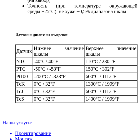
(на выбор)
Точность (при температуре окружающей
среды +25°C): не хуже ±0,5% диапазона шклы
Датчики и диапазоны измерения
Нижнее значение
Верхнее значение
Датчик
шкалы
шкалы
NTC
-40°C/-40°F
110°C / 230 °F
PTC
-50°C / -58°F
150°C / 302°F
Pt100
-200°C / -328°F
600°C / 1112°F
TcK
0°C / 32°F
1300°C / 1999°F
TcJ
0°C / 32°F
600°C / 1112°F
TcS
0°C / 32°F
1400°C / 1999°F
Наши услуги:
Проектирование
Монтаж