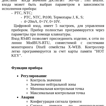
действии когда значение достигает "Set+db".
Тип аналог.
входа может быть выбран параметром в зависимости
исполнения прибора:
-
PTC, NTC;
-
PTC, NTC, Pt100,
Термопары
J, K, S;
-
4÷20mA, 0÷1V, 0÷10V.
Цифровой вход, имеет 5 настроек, для управления
прибором. Прибор полностью программируется через
параметры при помощи клавиатуры.
Вход RS485 позволяет присоединить изделие, к сети по
линии ModBUS-RTU, совместимой с системами
мониторинга Dixell семейства X-WEB. Контроллер
легко программируется за счет карты памяти "HOT
KEY".
Функции прибора
Регулирование
Контроль значения
Значение нейтральной зоны
Минимальная контрольная точка
Максимальная контрольная точка
Аварии
Конфигурация сигнала тревоги
Сигнал тревоги по минимальному