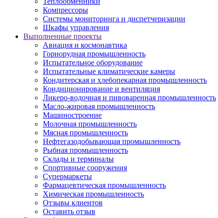
Теплообменники
Компрессоры
Системы мониторинга и диспетчеризации
Шкафы управления
Выполненные проекты
Авиация и космонавтика
Горнорудная промышленность
Испытательное оборудование
Испытательные климатические камеры
Кондитерская и хлебопекарная промышленность
Кондиционирование и вентиляция
Ликеро-водочная и пивоваренная промышленность
Масло-жировая промышленность
Машиностроение
Молочная промышленность
Мясная промышленность
Нефтегазодобывающая промышленность
Рыбная промышленность
Склады и терминалы
Спортивные сооружения
Супермаркеты
Фармацевтическая промышленность
Химическая промышленность
Отзывы клиентов
Оставить отзыв