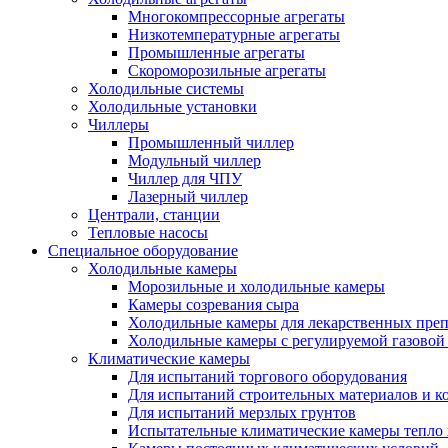
Многокомпрессорные агрегаты
Низкотемпературные агрегаты
Промышленные агрегаты
Скороморозильные агрегаты
Холодильные системы
Холодильные установки
Чиллеры
Промышленный чиллер
Модульный чиллер
Чиллер для ЧПУ
Лазерный чиллер
Централи, станции
Тепловые насосы
Специальное оборудование
Холодильные камеры
Морозильные и холодильные камеры
Камеры созревания сыра
Холодильные камеры для лекарственных преп
Холодильные камеры с регулируемой газовой
Климатические камеры
Для испытаний торгового оборудования
Для испытаний строительных материалов и к
Для испытаний мерзлых грунтов
Испытательные климатические камеры тепло 