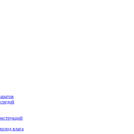
аратов
 средой
онструкций
холод влага