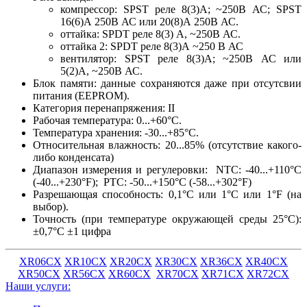
компрессор: SPST реле 8(3)A; ~250B АС; SPST
16(6)А 250В АС или 20(8)А 250В АС.
оттайка: SPDT реле 8(3) A, ~250B АС.
оттайка 2: SPDT реле 8(3)А ~250 В АС
вентилятор: SPST реле 8(3)A; ~250B АС или
5(2)А, ~250B АС.
Блок памяти: данные сохраняются даже при отсутсвии
питания (EEPROM).
Категория перенапряжения: II
Рабочая температура: 0...+60°C.
Температура хранения: -30...+85°C.
Относительная влажность: 20...85% (отсутствие какого-
либо конденсата)
Диапазон измерения и регулеровки: NTC: -40...+110°C
(-40...+230°F); PTC: -50...+150°C (-58...+302°F)
Разрешающая способность: 0,1°C или 1°C или 1°F (на
выбор).
Точность (при температуре окружающей среды 25°C):
±0,7°C ±1 цифра
XR06CX
XR10СХ
XR20СХ
XR30СХ
XR36СХ
XR40СХ
XR50СХ
XR56СХ
XR60СХ
XR70СХ
XR71СХ
XR72СХ
Наши услуги: