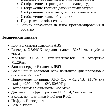
Отображение второго датчика температуры
Отображение третьего датчика температуры
Отображение четвертого датчика температуры
Отображение реальной уставки
Программное обеспечение
Запись параметров на ключ программирования и
обратно
Технические данные
Корпус: самозатухающий ABS
Размеры: XR64CХ передняя панель 32x74 мм; глубина
60мм
Монтаж: XR64СХ устанавливается в отверстие
71х29мм
Защита передней панели: IP65
Соединения: болтовой блок контактов для проводов с
сечением <2.5мм2.
Напряжение питания: XR64CХ =~12,24В. ±10% (на
выбор ~230,110B. ±10%, 50/60Гц)
Потребляемая мощьность: 3VA макс.
Дисплей: 3 цифры, красные LED, 14,2 мм высота.
Входы: до 4 датчиков NTC или PTC.
Цифровой вход: нет
Реле выхода: