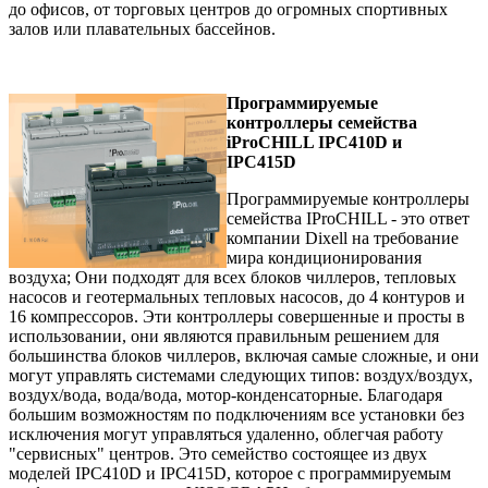
до офисов, от торговых центров до огромных спортивных
залов или плавательных бассейнов.
Программируемые
контроллеры семейства
iProCHILL IPC410D и
IPC415D
Программируемые контроллеры
семейства IProCHILL - это ответ
компании Dixell на требование
мира кондиционирования
воздуха; Они подходят для всех блоков чиллеров, тепловых
насосов и геотермальных тепловых насосов, до 4 контуров и
16 компрессоров. Эти контроллеры совершенные и просты в
использовании, они являются правильным решением для
большинства блоков чиллеров, включая самые сложные, и они
могут управлять системами следующих типов: воздух/воздух,
воздух/вода, вода/вода, мотор-конденсаторные. Благодаря
большим возможностям по подключениям все установки без
исключения могут управляться удаленно, облегчая работу
"сервисных" центров. Это семейство состоящее из двух
моделей IPC410D и IPC415D, которое с программируемым