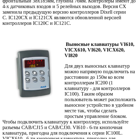
фронтальный 38х185мм, глубина 76мм. Контролеры имеют до
4-х датчиковых входов и 5 релейных выходов. Версия CX
заменила предыдущую версию контроллеров Dixell серии
С. IC120CX и IC121CX являются обновленной версией
контроллеров IC120C и IC121C.
Выносные клавиатуры VI610,
VICX610, VI620, VICX620,
VI820
Для двух выносных клавиатур
можно напрямую подключить на
расстоянии до 150м ко всем
контроллерам IC200 (1
клавиатуру - для контроллеров
IC100). Таким образом
пользователь может расположить
выносное устройство в удобном
месте так, чтобы сделать
простым управление блоком.
Чтобы подключить клавиатуру к контроллеру, используйте
разъемы САВ/CJ15 и САВ/CJ30. VI610 - 6-ти кнопочная
клавиатура, пригодна для подключения к серии IC100L.
VICX610 - 6-ти кнопочная клавиатура, пригодна для