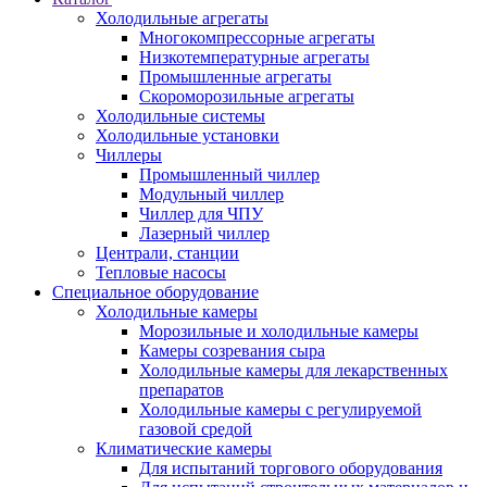
Холодильные агрегаты
Многокомпрессорные агрегаты
Низкотемпературные агрегаты
Промышленные агрегаты
Скороморозильные агрегаты
Холодильные системы
Холодильные установки
Чиллеры
Промышленный чиллер
Модульный чиллер
Чиллер для ЧПУ
Лазерный чиллер
Централи, станции
Тепловые насосы
Специальное оборудование
Холодильные камеры
Морозильные и холодильные камеры
Камеры созревания сыра
Холодильные камеры для лекарственных
препаратов
Холодильные камеры с регулируемой
газовой средой
Климатические камеры
Для испытаний торгового оборудования