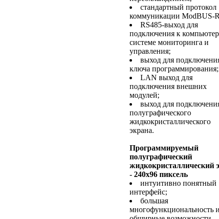
стандартный протокол
коммуникации ModBUS-
RS485-выход для
подключения к компьюте
системе мониторинга и
управления;
выход для подключени
ключа программирования;
LAN выход для
подключения внешних
модулей;
выход для подключени
полуграфического
жидкокристаллического
экрана.
Программируемый
полуграфический
жидкокристаллический 
- 240x96 пиксель
интуитивно понятный
интерфейс;
большая
многофункциональность 
обширные возможности