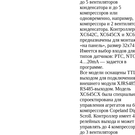
до 5 вентиляторов
конденсатора и до 5
компрессоров или
одновременно, например, 
компрессора и 2 вентилят
конденсатора. Контролле
XC642C, ХС645СХ и ХС6
предназначены для монта
«на панель», размер 32x74
Имеется выбор входов для
типов датчиков: PTC, NT
4…20mA — задается в
программе.
Все модели оснащены TT
выходом для подключения
внешнего модуля XJRS485
RS485-выходом. Модель
ХС645СХ была специальн
спроектирована для
управления агрегатов на б
компрессоров Copeland Dig
Scroll. Контроллер имеет 4
релейных выхода и может
управлять до 4 компрессо
до 3 вентиляторов