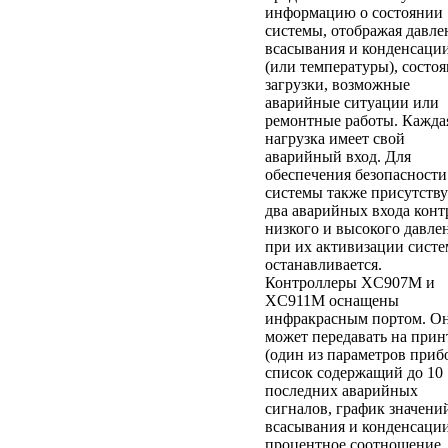
информацию о состоянии
системы, отображая давле
всасывания и конденсаци
(или температуры), состо
загрузки, возможные
аварийные ситуации или
ремонтные работы. Кажда
нагрузка имеет свой
аварийный вход. Для
обеспечения безопасности
системы также присутств
два аварийных входа конт
низкого и высокого давле
при их активизации систе
останавливается.
Контроллеры XC907M и
XC911M оснащены
инфракрасным портом. О
может передавать на прин
(один из параметров приб
список содержащий до 10
последних аварийных
сигналов, график значени
всасывания и конденсаци
процентное соотношение