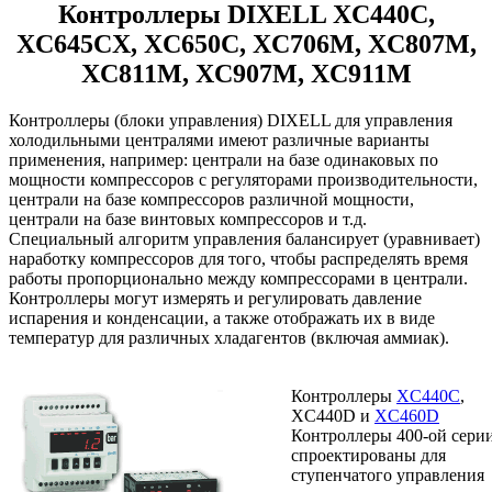
Контроллеры DIXELL XC440С,
XC645CX, XC650C, XC706M, XC807M,
XC811M, XC907M, XC911M
Контроллеры (блоки управления) DIXELL для управления
холодильными централями имеют различные варианты
применения, например: централи на базе одинаковых по
мощности компрессоров с регуляторами производительности,
централи на базе компрессоров различной мощности,
централи на базе винтовых компрессоров и т.д.
Специальный алгоритм управления балансирует (уравнивает)
наработку компрессоров для того, чтобы распределять время
работы пропорционально между компрессорами в централи.
Контроллеры могут измерять и регулировать давление
испарения и конденсации, а также отображать их в виде
температур для различных хладагентов (включая аммиак).
Контроллеры
XC440C
,
XC440D и
XC460D
Контроллеры 400-ой сери
спроектированы для
ступенчатого управления