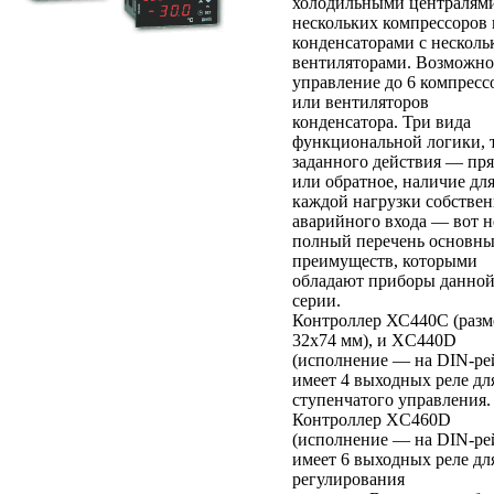
холодильными централями
нескольких компрессоров
конденсаторами с нескол
вентиляторами. Возможно
управление до 6 компресс
или вентиляторов
конденсатора. Три вида
функциональной логики, 
заданного действия — пр
или обратное, наличие дл
каждой нагрузки собстве
аварийного входа — вот н
полный перечень основн
преимуществ, которыми
обладают приборы данно
серии.
Контроллер ХС440С (раз
32x74 мм), и XC440D
(исполнение — на DIN-ре
имеет 4 выходных реле дл
ступенчатого управления.
Контроллер XC460D
(исполнение — на DIN-ре
имеет 6 выходных реле дл
регулирования