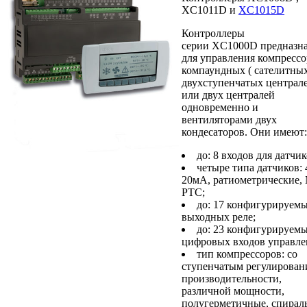
XC1011D и
XC1015D
Контроллеры
серии XC1000D предназн
для управления компресс
компаундных ( сателитных
двухступенчатых централ
или двух централей
одновременно и
вентиляторами двух
кондесаторов. Они имеют:
до: 8 входов для датчик
четыре типа датчиков: 
20мА, ратиометрические,
PTC;
до: 17 конфигурируем
выходных реле;
до: 23 конфигурируем
цифровых входов управле
тип компрессоров: со
ступенчатым регулирован
производительности,
различной мощности,
полугерметичные, спирал