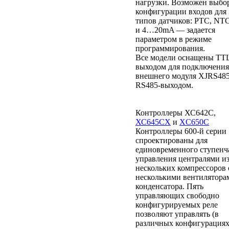
нагрузки. Возможен выбо
конфигурации входов для 
типов датчиков: PTC, NT
и 4…20mA — задается
параметром в режиме
программирования.
Все модели оснащены TT
выходом для подключения
внешнего модуля XJRS485
RS485-выходом.
Контроллеры ХС642С,
ХС645СХ
и
XC650C
Контроллеры 600-й серии
спроектированы для
единовременного ступенч
управления централями и
нескольких компрессоров 
несколькими вентилятора
конденсатора. Пять
управляющих свободно
конфигурируемых реле
позволяют управлять (в
различных конфигурациях