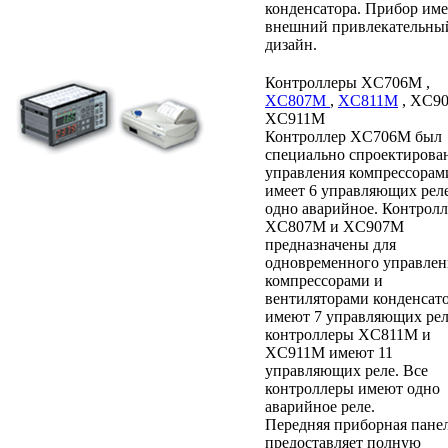
конденсатора. Прибор име
внешний привлекательны
дизайн.
Контроллеры XC706M ,
XC807M
,
XC811M
, XC9
XC911M
Контроллер XC706M был
специально спроектирова
управления компрессорам
имеет 6 управляющих рел
одно аварийное. Контрол
XC807M и XC907M
предназначены для
одновременного управлен
компрессорами и
вентиляторами конденсато
имеют 7 управляющих рел
контроллеры XC811M и
XC911M имеют 11
управляющих реле. Все
контроллеры имеют одно
аварийное реле.
Передняя приборная пане
предоставляет полную