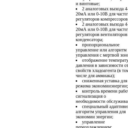
и винтовые;
2 аналоговых выхода 4
20мА или 0-10В для част
регуляторов компрессоров
2 аналоговых выхода 4
20мА или 0-10В для част
регуляторов вентиляторов
конденсатора;
пропорциональное
управление или алгоритм
управления с мертвой зон
отображение температ
давления в зависимости о
свойств хладоагента (в то
числе для аммиака);
сниженная уставка для
режима экономииэнергии;
контроль времени рабо
сигнализация о
необходимости обслужива
специальный адаптив
алгоритм управления для
экономии энергии;
управление
переохлаждением;