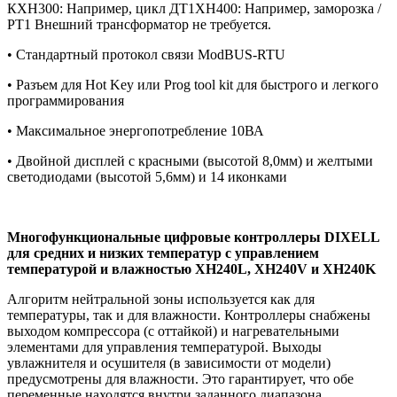
КXH300: Например, цикл ДT1XH400: Например, заморозка /
РT1 Внешний трансформатор не требуется.
• Стандартный протокол связи ModBUS-RTU
• Разъем для Hot Key или Prog tool kit для быстрого и легкого
программирования
• Максимальное энергопотребление 10ВА
• Двойной дисплей с красными (высотой 8,0мм) и желтыми
светодиодами (высотой 5,6мм) и 14 иконками
Многофункциональные цифровые контроллеры DIXELL
для средних и низких температур с управлением
температурой и влажностью XH240L, XH240V и XH240K
Алгоритм нейтральной зоны используется как для
температуры, так и для влажности. Контроллеры снабжены
выходом компрессора (с оттайкой) и нагревательными
элементами для управления температурой. Выходы
увлажнителя и осушителя (в зависимости от модели)
предусмотрены для влажности. Это гарантирует, что обе
переменные находятся внутри заданного диапазона