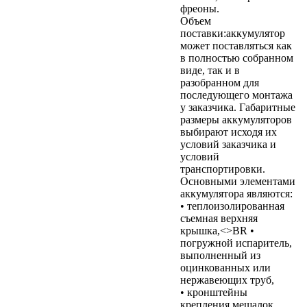
фреоны.
Объем
поставки:aккумулятор
может поставляться как
в полностью собранном
виде, так и в
разобранном для
последующего монтажа
у заказчика. Габаритные
размеры аккумуляторов
выбирают исходя их
условий заказчика и
условий
транспортировки.
Основными элементами
аккумулятора являются:
• теплоизолированная
съемная верхняя
крышка,<>BR •
погружной испаритель,
выполненный из
оцинкованных или
нержавеющих труб,
• кронштейны
крепления мешалок