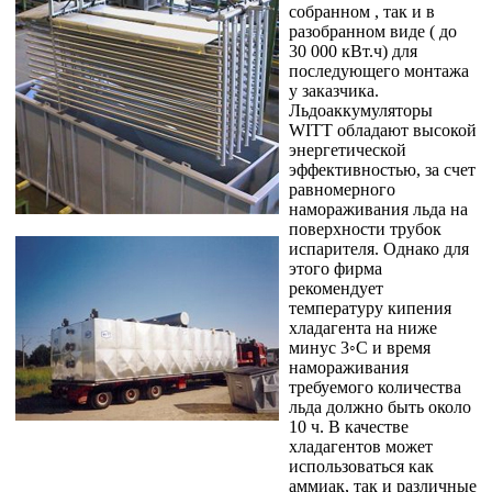
собранном , так и в
разобранном виде ( до
30 000 кВт.ч) для
последующего монтажа
у заказчика.
Льдоаккумуляторы
WITT обладают высокой
энергетической
эффективностью, за счет
равномерного
намораживания льда на
поверхности трубок
испарителя. Однако для
этого фирма
рекомендует
температуру кипения
хладагента на ниже
минус 3◦С и время
намораживания
требуемого количества
льда должно быть около
10 ч. В качестве
хладагентов может
использоваться как
аммиак, так и различные