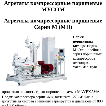
Агрегаты компрессорные поршневые
MYCOM
Агрегаты компрессорные поршневые
Серии M (MII)
Серия
поршневых
компрессоров
М.
Это новейшая
серия поршневых
компрессоров,
имеющих
максимальную
производительность среди поршневой гаммы MAYEKAWA.
3
Подача компрессора серии «М» достигает 1278 м
/час, а
допустимая частота вращения варьируется в диапазоне от 800
до 1500 об/мин.