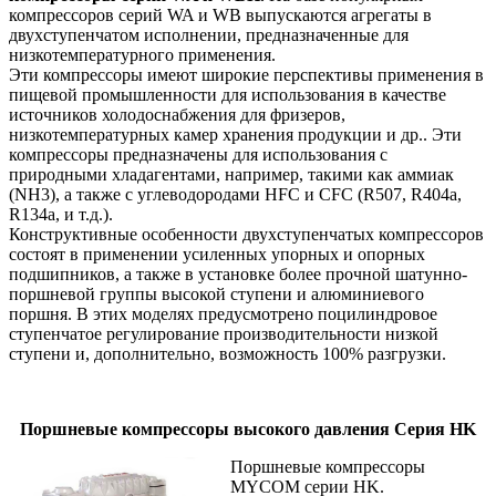
компрессоров серий WA и WB выпускаются агрегаты в
двухступенчатом исполнении, предназначенные для
низкотемпературного применения.
Эти компрессоры имеют широкие перспективы применения в
пищевой промышленности для использования в качестве
источников холодоснабжения для фризеров,
низкотемпературных камер хранения продукции и др.. Эти
компрессоры предназначены для использования с
природными хладагентами, например, такими как аммиак
(NH3), а также с углеводородами HFС и СFС (R507, R404a,
R134a, и т.д.).
Конструктивные особенности двухступенчатых компрессоров
состоят в применении усиленных упорных и опорных
подшипников, а также в установке более прочной шатунно-
поршневой группы высокой ступени и алюминиевого
поршня. В этих моделях предусмотрено поцилиндровое
ступенчатое регулирование производительности низкой
ступени и, дополнительно, возможность 100% разгрузки.
Поршневые компрессоры высокого давления Серия HK
Поршневые компрессоры
MYCOM серии HK.