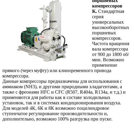
поршневых
компрессоров
K.
Стандартная
серия
универсальных
высокооборотных
поршневых
компрессоров.
Частота вращения
вала компрессора
от 900 до 1800 об/
мин. Возможно
применение
прямого (через муфту) или клиноременного привода
компрессора.
Данные компрессоры предназначены для использования с
аммиаком (NH3), и другими природными хладагентами, а
также с фреонами HFС и СFС (R507, R404a, R134a, и т.д.) и
применяются для работы как в составе холодильных
установок, так и в системах кондиционирования воздуха.
Для моделей 4К, 6К и 8К возможно поцилиндровое
ступенчатое регулирование производительности и,
дополнительно, возможно 100% разгрузка при пуске.