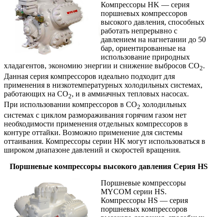
Компрессоры HK ― серия
поршневых компрессоров
высокого давления, способных
работать непрерывно с
давлением на нагнетании до 50
бар, ориентированные на
использование природных
хладагентов, экономию энергии и снижение выбросов CO
.
2
Данная серия компрессоров идеально подходит для
применения в низкотемпературных холодильных системах,
работающих на CO
, и в аммиачных тепловых насосах.
2
При использовании компрессоров в СО
холодильных
2
системах с циклом размораживания горячим газом нет
необходимости применения отдельных компрессоров в
контуре оттайки. Возможно применение для системы
оттаивания. Компрессоры серии HK могут использоваться в
широком диапазоне давлений и скоростей вращения.
Поршневые компрессоры высокого давления Серия HS
Поршневые компрессоры
MYCOM серии HS.
Компрессоры HS ― серия
поршневых компрессоров