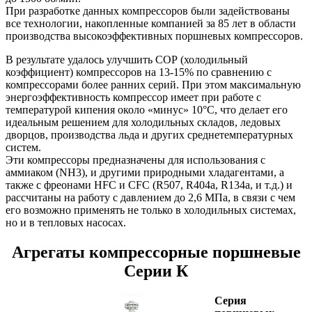
При разработке данных компрессоров были задействованы
все технологии, накопленные компанией за 85 лет в области
производства высокоэффективных поршневых компрессоров.
В результате удалось улучшить СОР (холодильный
коэффициент) компрессоров на 13-15% по сравнению с
компрессорами более ранних серий. При этом максимальную
энергоэффективность компрессор имеет при работе с
температурой кипения около «минус» 10°С, что делает его
идеальным решением для холодильных складов, ледовых
дворцов, производства льда и других среднетемпературных
систем.
Эти компрессоры предназначены для использования с
аммиаком (NH3), и другими природными хладагентами, а
также с фреонами HFС и СFС (R507, R404a, R134a, и т.д.) и
рассчитаны на работу с давлением до 2,6 МПа, в связи с чем
его возможно применять не только в холодильных системах,
но и в тепловых насосах.
Агрегаты компрессорные поршневые
Серии К
Cерия