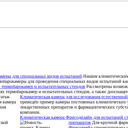
амеры для специальных видов испытаний
Нашим климатическим
мобарокамеры для проведения специальных видов испытаний ка
 термобарокамер и испытательных стендов
Рассмотрены возмож
ях термобарокамер и испытательных стендов, а также дооснащ
Климатическая камера для исследования естественно
приведён пример камеры постоянных климатических 
лекарственных препаратов и фармацевтических субст
компании.
Климатическая камера Фригодизайн для испытаний с
препаратов
Для крупной фар
Фриготрейд спроектирована и