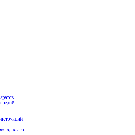
аратов
 средой
онструкций
холод влага