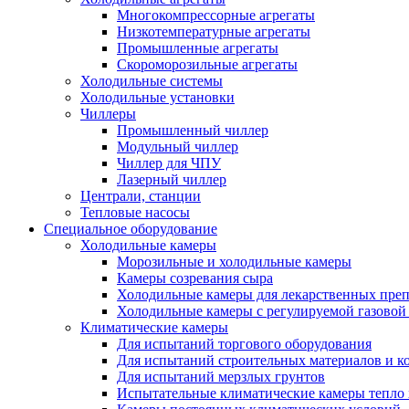
Многокомпрессорные агрегаты
Низкотемпературные агрегаты
Промышленные агрегаты
Скороморозильные агрегаты
Холодильные системы
Холодильные установки
Чиллеры
Промышленный чиллер
Модульный чиллер
Чиллер для ЧПУ
Лазерный чиллер
Централи, станции
Тепловые насосы
Специальное оборудование
Холодильные камеры
Морозильные и холодильные камеры
Камеры созревания сыра
Холодильные камеры для лекарственных преп
Холодильные камеры с регулируемой газовой
Климатические камеры
Для испытаний торгового оборудования
Для испытаний строительных материалов и к
Для испытаний мерзлых грунтов
Испытательные климатические камеры тепло 