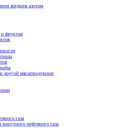
нием жидким азотом
 и фруктов
уктов
енности
 птицы
тов
 рыбы
 и другой мясопродукции
нении
тяного газа
 попутного нефтяного газа