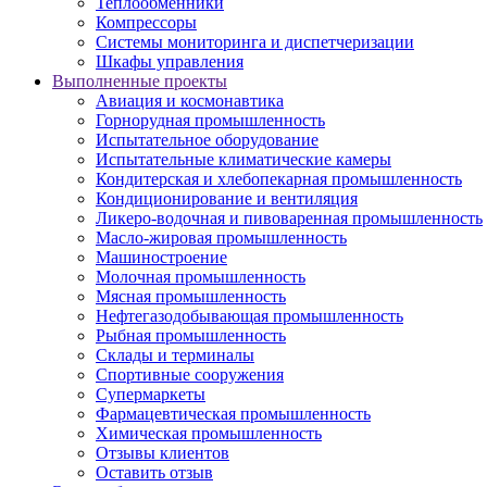
Теплообменники
Компрессоры
Системы мониторинга и диспетчеризации
Шкафы управления
Выполненные проекты
Авиация и космонавтика
Горнорудная промышленность
Испытательное оборудование
Испытательные климатические камеры
Кондитерская и хлебопекарная промышленность
Кондиционирование и вентиляция
Ликеро-водочная и пивоваренная промышленность
Масло-жировая промышленность
Машиностроение
Молочная промышленность
Мясная промышленность
Нефтегазодобывающая промышленность
Рыбная промышленность
Склады и терминалы
Спортивные сооружения
Супермаркеты
Фармацевтическая промышленность
Химическая промышленность
Отзывы клиентов
Оставить отзыв