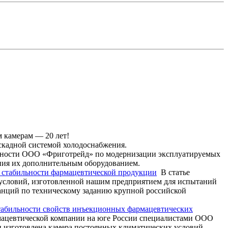
 камерам — 20 лет!
скадной системой холодоснабжения.
ности ООО «Фриготрейд» по модернизации эксплуатируемых
ения их дополнительным оборудованием.
й стабильности фармацевтической продукции
В статье
условий, изготовленной нашим предприятием для испытаний
анций по техническому заданию крупной российской
табильности свойств инъекционных фармацевтических
мацевтической компании на юге России специалистами ООО
 изготовлена камера постоянных климатических условий.