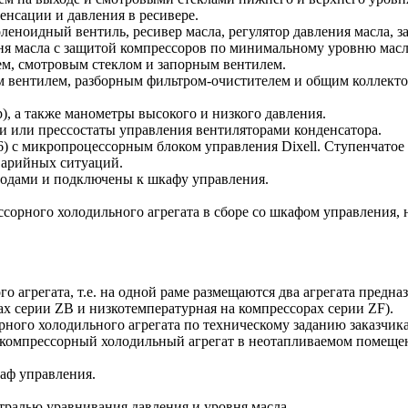
енсации и давления в ресивере.
оленоидный вентиль, ресивер масла, регулятор давления масла, 
вня масла с защитой компрессоров по минимальному уровню масл
м, смотровым стеклом и запорным вентилем.
м вентилем, разборным фильтром-очистителем и общим коллек
), а также манометры высокого и низкого давления.
и или прессостаты управления вентиляторами конденсатора.
с микропроцессорным блоком управления Dixell. Ступенчатое 
варийных ситуаций.
водами и подключены к шкафу управления.
ссорного холодильного агрегата в сборе со шкафом управления,
агрегата, т.е. на одной раме размещаются два агрегата предна
х серии ZB и низкотемпературная на компрессорах серии ZF).
ого холодильного агрегата по техническому заданию заказчика
окомпрессорный холодильный агрегат в неотапливаемом помеще
аф управления.
стралью уравнивания давления и уровня масла.