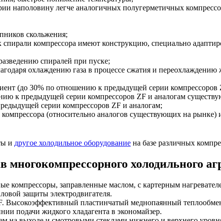
рии наполовину легче аналогичных полугерметичных компрессо
пников скольжения;
к спирали компрессора имеют конструкцию, специально адаптир
разведению спиралей при пуске;
годаря охлаждению газа в процессе сжатия и переохлаждению ж
ент (до 30% по отношению к предыдущей серии компрессоров 
нию к предыдущей серии компрессоров ZF и аналогам существу
редыдущей серии компрессоров ZF и аналогам;
компрессора (относительно аналогов существующих на рынке) и
ты и
другое холодильное оборудование
на базе различных компр
в многокомпрессорного холодильного аг
е компрессоры, заправленные маслом, с картерным нагревател
пловой защиты электродвигателя.
 ZF. Высокоэффективный пластинчатый меднопаянный теплообм
нии подачи жидкого хладагента в экономайзер.
ем на выходе и смотровыми стеклами нижнего и верхнего уровн