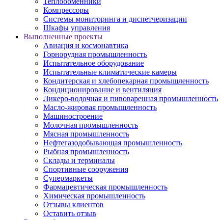
Теплообменники
Компрессоры
Системы мониторинга и диспетчеризации
Шкафы управления
Выполненные проекты
Авиация и космонавтика
Горнорудная промышленность
Испытательное оборудование
Испытательные климатические камеры
Кондитерская и хлебопекарная промышленность
Кондиционирование и вентиляция
Ликеро-водочная и пивоваренная промышленность
Масло-жировая промышленность
Машиностроение
Молочная промышленность
Мясная промышленность
Нефтегазодобывающая промышленность
Рыбная промышленность
Склады и терминалы
Спортивные сооружения
Супермаркеты
Фармацевтическая промышленность
Химическая промышленность
Отзывы клиентов
Оставить отзыв