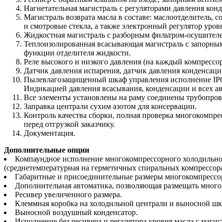
Нагнетательная магистраль с регуляторами давления конд
Магистраль возврата масла в составе: маслоотделитель, с
и смотровые стекла, а также электронный регулятор уро
Жидкостная магистраль с разборным фильтром-осушителе
Теплоизолированная всасывающая магистраль с запорны
функции отделителя жидкости.
Реле высокого и низкого давления (на каждый компрессор
Датчик давления испарения, датчик давления конденсаци
Пылевлагозащищенный шкаф управления исполнение IP6) 
Индикацией давления всасывания, конденсации и всех а
Все элементы установлены на раму соединены трубопро
Заправка централи сухим азотом для консервации.
Контроль качества сборки, полная проверка многокомпре
перед отгрузкой заказчику.
Документация.
Дополнительные опции
Компаундное исполнение многокомпрессорного холодильного 
(среднетемпературная на герметичных спиральных компрессора
Габаритные и присоединительные размеры многокомпрессорн
Дополнительная автоматика, позволяющая размещать мног
Ресивер увеличенного размера.
Клеммная коробка на холодильной централи и выносной шк
Выносной воздушный конденсатор.
Исполнение без ресивера и регулятора уровня масла с маги