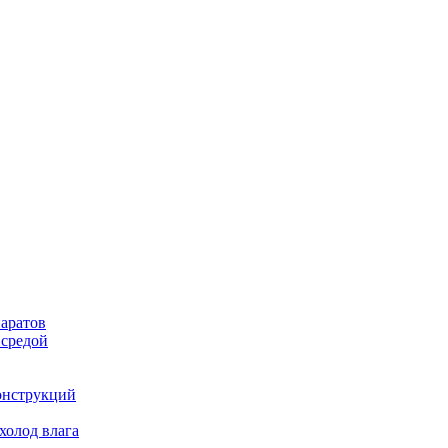
аратов
 средой
онструкций
холод влага