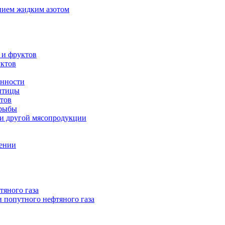
нием жидким азотом
 и фруктов
уктов
енности
 птицы
тов
 рыбы
 и другой мясопродукции
нении
тяного газа
 попутного нефтяного газа