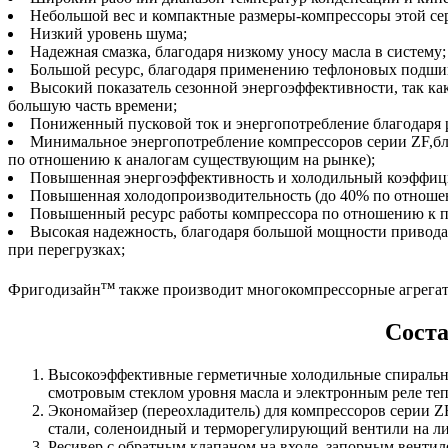
Небольшой вес и компактные размеры-компрессоры этой се
Низкий уровень шума;
Надежная смазка, благодаря низкому уносу масла в систему;
Большой ресурс, благодаря применению тефлоновых подши
Высокий показатель сезонной энергоэффективности, так ка
большую часть времени;
Пониженный пусковой ток и энергопотребление благодаря 
Минимальное энергопотребление компрессоров серии ZF,бла
по отношению к аналогам существующим на рынке);
Повышенная энергоэффективность и холодильный коэффици
Повышенная холодопроизводительность (до 40% по отноше
Повышенный ресурс работы компрессора по отношению к п
Высокая надежность, благодаря большой мощности привода 
при перегрузках;
тм
Фригодизайн
также производит многокомпрессорные агрега
Соста
Высокоэффективные герметичные холодильные спиральны
смотровым стеклом уровня масла и электронным реле те
Экономайзер (переохладитель) для компрессоров серии
стали, cоленоидный и терморегулирующий вентили на ли
Ресивер с обратным клапаном на входе, запорным вентил