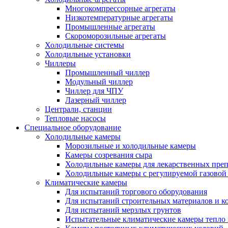
Многокомпрессорные агрегаты
Низкотемпературные агрегаты
Промышленные агрегаты
Скороморозильные агрегаты
Холодильные системы
Холодильные установки
Чиллеры
Промышленный чиллер
Модульный чиллер
Чиллер для ЧПУ
Лазерный чиллер
Централи, станции
Тепловые насосы
Специальное оборудование
Холодильные камеры
Морозильные и холодильные камеры
Камеры созревания сыра
Холодильные камеры для лекарственных преп
Холодильные камеры с регулируемой газовой
Климатические камеры
Для испытаний торгового оборудования
Для испытаний строительных материалов и к
Для испытаний мерзлых грунтов
Испытательные климатические камеры тепло 