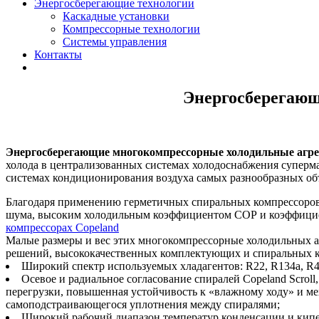
Энергосберегающие технологии
Каскадные установки
Компрессорные технологии
Системы управления
Контакты
Энергосберегающ
Энергосберегающие многокомпрессорные холодильные агрег
холода в централизованных системах холодоснабжения суперм
системах кондиционирования воздуха самых разнообразных об
Благодаря применению герметичных спиральных компрессоров
шума, высоким холодильным коэффициентом СОР и коэффицие
компрессорах Copeland
Малые размеры и вес этих многокомпрессорные холодильных а
решений, высококачественных комплектующих и спиральных к
Широкий спектр используемых хладагентов: R22, R134а, R
Осевое и радиальное согласование спиралей Copeland Scrol
перегрузки, повышенная устойчивость к «влажному ходу» и ме
самоподстраивающегося уплотнения между спиралями;
Широкий рабочий диапазон температур конденсации и кипе