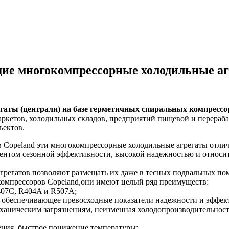
ие многокомпрессорные холодильные аг
аты (централи) на базе герметичных спиральных компрессо
аркетов, холодильных складов, предприятий пищевой и перера
ъектов.
 Copeland эти многокомпрессорные холодильные агрегаты отли
нтом сезонной эффективности, высокой надежностью и относи
грегатов позволяют размещать их даже в тесных подвальных п
омпрессоров Copeland,они имеют целый ряд преимуществ:
407C, R404A и R507A;
l, обеспечивающее превосходные показатели надежности и эффек
ханическим загрязнениям, неизменная холодопроизводительност
ния, быстрое понижение температуры;