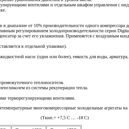
гулирующими вентилями и отдельным шкафом управления с инди
ке.
и в диапазоне от 10% производительности одного компрессора 
лавным регулированием холодопроизводительности серии Digital
нденсатор за счет его увлажнения. Применяется с воздушным ко
авляется в отдельной упаковке).
 жидкостной насос (один или более), емкость для воды, арматура
 промежуточного теплоносителя.
ленгликолем из системы рекуперации тепла.
ными терморегулирующими вентилями.
етемпературные многокомпрессорные холодильные агрегаты н
(Tкип.= +7,5 C … -18 C)
o
o
o