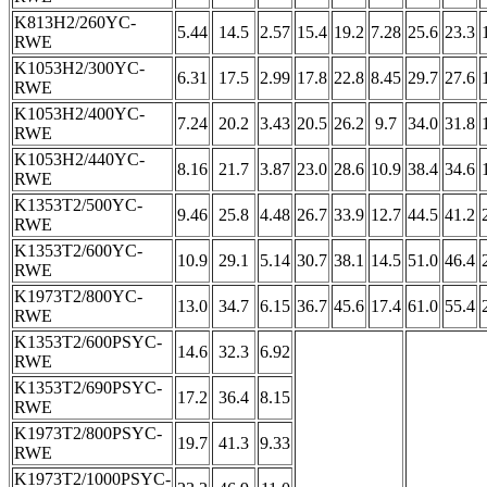
K813H2/260YC-
5.44
14.5
2.57
15.4
19.2
7.28
25.6
23.3
RWE
K1053H2/300YC-
6.31
17.5
2.99
17.8
22.8
8.45
29.7
27.6
RWE
K1053H2/400YC-
7.24
20.2
3.43
20.5
26.2
9.7
34.0
31.8
RWE
K1053H2/440YC-
8.16
21.7
3.87
23.0
28.6
10.9
38.4
34.6
RWE
K1353T2/500YC-
9.46
25.8
4.48
26.7
33.9
12.7
44.5
41.2
RWE
K1353T2/600YC-
10.9
29.1
5.14
30.7
38.1
14.5
51.0
46.4
RWE
K1973T2/800YC-
13.0
34.7
6.15
36.7
45.6
17.4
61.0
55.4
RWE
K1353T2/600PSYC-
14.6
32.3
6.92
RWE
K1353T2/690PSYC-
17.2
36.4
8.15
RWE
K1973T2/800PSYC-
19.7
41.3
9.33
RWE
K1973T2/1000PSYC-