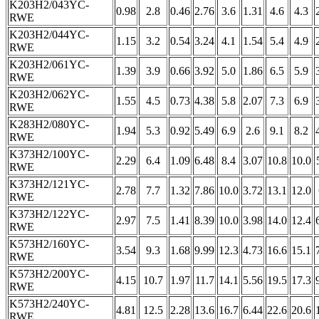
K203H2/043YC-
0.98
2.8
0.46
2.76
3.6
1.31
4.6
4.3
RWE
K203H2/044YC-
1.15
3.2
0.54
3.24
4.1
1.54
5.4
4.9
RWE
K203H2/061YC-
1.39
3.9
0.66
3.92
5.0
1.86
6.5
5.9
RWE
K203H2/062YC-
1.55
4.5
0.73
4.38
5.8
2.07
7.3
6.9
RWE
K283H2/080YC-
1.94
5.3
0.92
5.49
6.9
2.6
9.1
8.2
RWE
K373H2/100YC-
2.29
6.4
1.09
6.48
8.4
3.07
10.8
10.0
RWE
K373H2/121YC-
2.78
7.7
1.32
7.86
10.0
3.72
13.1
12.0
RWE
K373H2/122YC-
2.97
7.5
1.41
8.39
10.0
3.98
14.0
12.4
RWE
K573H2/160YC-
3.54
9.3
1.68
9.99
12.3
4.73
16.6
15.1
RWE
K573H2/200YC-
4.15
10.7
1.97
11.7
14.1
5.56
19.5
17.3
RWE
K573H2/240YC-
4.81
12.5
2.28
13.6
16.7
6.44
22.6
20.6
RWE