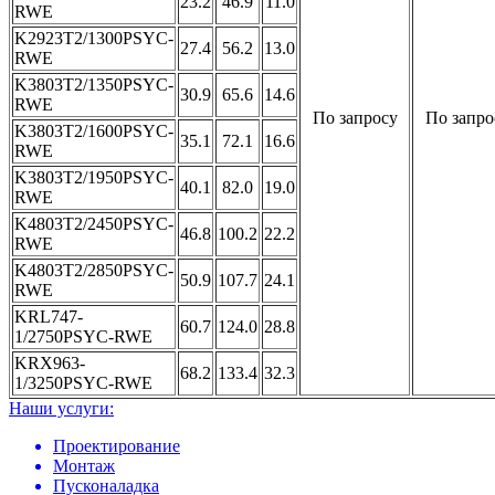
23.2
46.9
11.0
RWE
K2923T2/1300PSYC-
27.4
56.2
13.0
RWE
K3803T2/1350PSYC-
30.9
65.6
14.6
RWE
По запросу
По запро
K3803T2/1600PSYC-
35.1
72.1
16.6
RWE
K3803T2/1950PSYC-
40.1
82.0
19.0
RWE
K4803T2/2450PSYC-
46.8
100.2
22.2
RWE
K4803T2/2850PSYC-
50.9
107.7
24.1
RWE
KRL747-
60.7
124.0
28.8
1/2750PSYC-RWE
KRX963-
68.2
133.4
32.3
1/3250PSYC-RWE
Наши услуги:
Проектирование
Монтаж
Пусконаладка