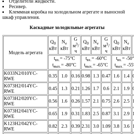
Отделители жидкости.
Ресивер.
Клеммная коробка на холодильном агрегате и выносной
шкаф управления.
Каскадные холодильные агрегаты
G
G
Q
N
Q
N
Q
N
0
e
0
e
0
e
3
3
м
/
м
/
кВт
кВт
кВт
кВт
кВт
кВт
ч
ч
Модель агрегата
t
= -75°С
t
= -60°С
t
= -50
вх.
вх.
вх.
t
= -80°С
t
= -65°С
t
= -5
вых.
вых.
вых.
K033N2/010YC-
0.35
1.0
0.16
0.98
1.3
0.47
1.6
1.4
RWE
K073H2/014YC-
0.45
1.3
0.21
1.26
1.7
0.6
2.1
1.9
RWE
K073H2/020YC-
0.56
1.6
0.26
1.57
2.1
0.75
2.6
2.5
RWE
K073H2/041YC-
0.65
1.9
0.31
1.83
2.5
0.87
3.1
2.9
RWE
K123H2/042YC-
0.82
2.3
0.39
2.31
3.0
1.09
3.8
3.6
RWE