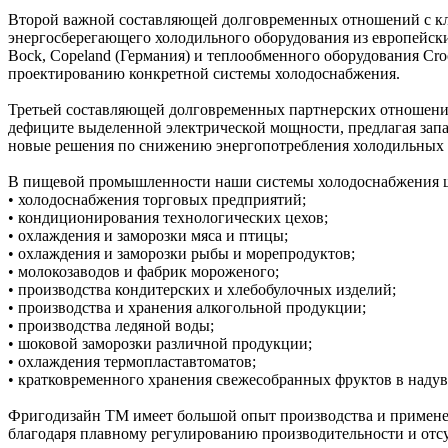
Второй важной составляющей долговременных отношений с кл
энергосберегающего холодильного оборудования из европейски
Bock, Copeland (Германия) и теплообменного оборудования Croc
проектированию конкретной системы холодоснабжения.
Третьей составляющей долговременных партнерских отношений
дефиците выделенной электрической мощности, предлагая зап
новые решения по снижению энергопотребления холодильных 
В пищевой промышленности наши системы холодоснабжения ш
• холодоснабжения торговых предприятий;
• кондиционирования технологических цехов;
• охлаждения и заморозки мяса и птицы;
• охлаждения и заморозки рыбы и морепродуктов;
• молокозаводов и фабрик мороженого;
• производства кондитерских и хлебобулочных изделий;
• производства и хранения алкогольной продукции;
• производства ледяной воды;
• шоковой заморозки различной продукции;
• охлаждения термопластавтоматов;
• кратковременного хранения свежесобранных фруктов в наду
Фригодизайн ТМ имеет большой опыт производства и применени
благодаря плавному регулированию производительности и отс