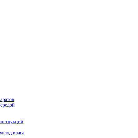
аратов
 средой
онструкций
холод влага