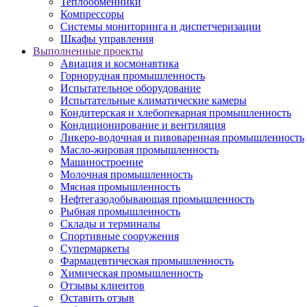
Теплообменники
Компрессоры
Системы мониторинга и диспетчеризации
Шкафы управления
Выполненные проекты
Авиация и космонавтика
Горнорудная промышленность
Испытательное оборудование
Испытательные климатические камеры
Кондитерская и хлебопекарная промышленность
Кондиционирование и вентиляция
Ликеро-водочная и пивоваренная промышленность
Масло-жировая промышленность
Машиностроение
Молочная промышленность
Мясная промышленность
Нефтегазодобывающая промышленность
Рыбная промышленность
Склады и терминалы
Спортивные сооружения
Супермаркеты
Фармацевтическая промышленность
Химическая промышленность
Отзывы клиентов
Оставить отзыв