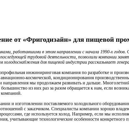
ение от «Фригодизайн» для пищевой пр
ками, работавшими в этом направлении с начала 1990-х годов. 
последующей трудовой деятельности, позволили компании занят
тем холодоснабжения для пищевой индустрии рассказывает ген
гопрофильная инжиниринговая компания по разработке и произво
авиационно-космической, кондиционирования производственны
эти направления мы продолжаем развивать и дальше. Многолетн
большинство из них раз за разом обращается к нам, если возник
 компаний.
ании и изготовлении поставляемого холодильного оборудования
 отношений с заказчиком. Специалисты компании хорошо владею
процессами, где используется холод. Например, если мы исполня
шения, учитывающие технологические особенности конкретного 