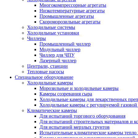
Многокомпрессорные агрегаты
Низкотемпературные агрегаты
Промышленные агрегаты
Скороморозильные агрегаты
Холодильные системы
Холодильные установки
Чиллеры
Промышленный чиллер
Модульный чиллер
Чиллер для ЧПУ
Лазерный чиллер
Централи, станции
Тепловые насосы
Специальное оборудование
Холодильные камеры
Морозильные и холодильные камеры
Камеры созревания сыра
Холодильные камеры для лекарственных преп
Холодильные камеры с регулируемой газовой
Климатические камеры
Для испытаний торгового оборудования
Для испытаний строительных материалов и к
Для испытаний мерзлых грунтов
Испытательные климатические камеры тепло 