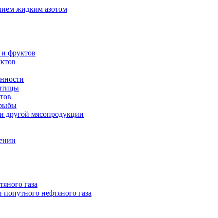
нием жидким азотом
 и фруктов
уктов
енности
 птицы
тов
 рыбы
 и другой мясопродукции
нении
тяного газа
 попутного нефтяного газа