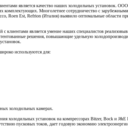
иентами является качество наших холодильных установок. ООО
х комплектующих. Многолетнее сотрудничество с зарубежными п
co, Roen Est, Refrion (Италия) выявило оптимальные области пр
 с клиентами является умение наших специалистов реализовыв
атентованные решения, повышающие удельную холодопроизводите
установок.
ироко используются для:
вных холодильных камерах.
я холодильных установок на компрессорах Bitzer, Bock и J&E 
утствию пусковых токов, дает годовую экономию электроэнерги