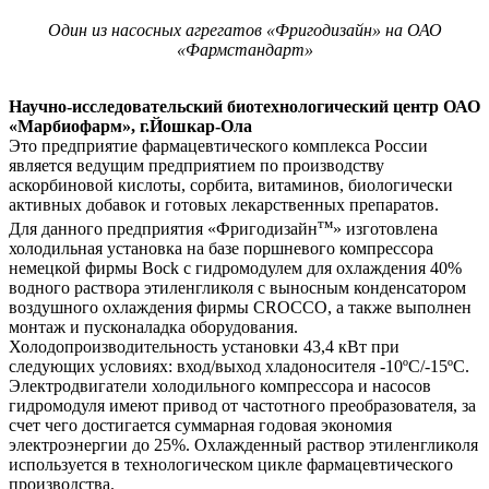
Один из насосных агрегатов «Фригодизайн» на ОАО
«Фармстандарт»
Научно-исследовательский биотехнологический центр ОАО
«Марбиофарм», г.Йошкар-Ола
Это предприятие фармацевтического комплекса России
является ведущим предприятием по производству
аскорбиновой кислоты, сорбита, витаминов, биологически
активных добавок и готовых лекарственных препаратов.
тм
Для данного предприятия «Фригодизайн
» изготовлена
холодильная установка на базе поршневого компрессора
немецкой фирмы Bock с гидромодулем для охлаждения 40%
водного раствора этиленгликоля с выносным конденсатором
воздушного охлаждения фирмы CROCCO, а также выполнен
монтаж и пусконаладка оборудования.
Холодопроизводительность установки 43,4 кВт при
следующих условиях: вход/выход хладоносителя -10ºС/-15ºС.
Электродвигатели холодильного компрессора и насосов
гидромодуля имеют привод от частотного преобразователя, за
счет чего достигается суммарная годовая экономия
электроэнергии до 25%. Охлажденный раствор этиленгликоля
используется в технологическом цикле фармацевтического
производства.