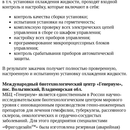
в т.ч. установки охлаждения жидкости, проходят входной
контроль и настройку, которые включают в себя:
контроль качества сборки установки;
испытания установки на герметичность;
комплексную проверку всех электрических цепей
управления в сборе со шкафом управления;
настройку всех приборов управления;
программирование микропроцессорных блоков
управления;
контроль срабатывания приборов автоматической
защиты.
В результате заказчик получает полностью проверенную,
настроенную и испытанную установку охлаждения жидкости.
Международный биотехнологический центр «Генериум»,
пос. Вольгинский, Владимирская обл.
МБЦ «Генериум» является единственным в России научно-
исследовательским биотехнологическим центром мирового
уровня с инновационным производством генно-инженерных
препаратов для лечения гемофилии, туберкулеза, рассеянного
склероза, онкологических и сердечно-сосудистых
заболеваний. Для этого предприятия специалистами
тм
«Фригодизайн
» была изготовлена резервная (аварийная)