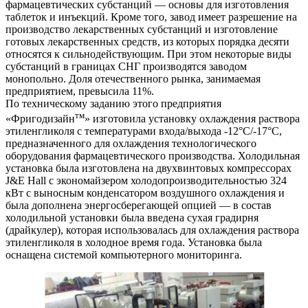
фармацевтических субстанций — основы для изготовления
таблеток и инъекций. Кроме того, завод имеет разрешение на
производство лекарственных субстанций и изготовление
готовых лекарственных средств, из которых порядка десяти
относятся к сильнодействующим. При этом некоторые виды
субстанций в границах СНГ производятся заводом
монопольно. Доля отечественного рынка, занимаемая
предприятием, превысила 11%.
По техническому заданию этого предприятия
тм
«Фригодизайн
» изготовила установку охлаждения раствора
этиленгликоля с температурами входа/выхода -12°С/-17°С,
предназначенного для охлаждения технологического
оборудования фармацевтического производства. Холодильная
установка была изготовлена на двухвинтовых компрессорах
J&E Hall с экономайзером холодопроизводительностью 324
кВт с выносным конденсатором воздушного охлаждения и
была дополнена энергосберегающей опцией — в состав
холодильной установки была введена сухая градирня
(драйкулер), которая использовалась для охлаждения раствора
этиленгликоля в холодное время года. Установка была
оснащена системой компьютерного мониторинга.