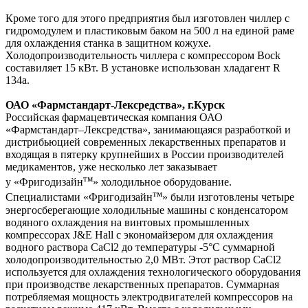
Кроме того для этого предприятия был изготовлен чиллер с
гидромодулем и пластиковым баком на 500 л на единой раме
для охлаждения станка в защитном кожухе.
Холодопроизводительность чиллера с компрессором Bock
составиляет 15 кВт. В установке использован хладагент R
134a.
ОАО «Фармстандарт-Лексредства», г.Курск
Российская фармацевтическая компания ОАО
«Фармстандарт–Лексредства», занимающаяся разработкой и
дистрибьюцией современных лекарственных препаратов и
входящая в пятерку крупнейших в России производителей
медикаментов, уже несколько лет заказывает
тм
у «Фригодизайн
» холодильное оборудование.
тм
Специалистами «Фригодизайн
» были изготовлены четыре
энергосберегающие холодильные машины с конденсатором
водяного охлаждения на винтовых промышленных
компрессорах J&E Hall с экономайзером для охлаждения
водного раствора CaCl2 до температуры -5°С суммарной
холодопроизводительностью 2,0 МВт. Этот раствор CaCl2
используется для охлаждения технологического оборудования
при производстве лекарственных препаратов. Суммарная
потребляемая мощность электродвигателей компрессоров на