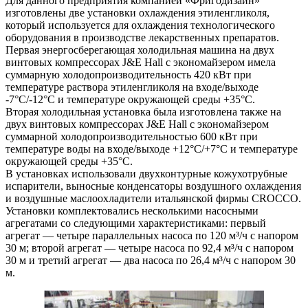
Для данного предприятия компанией «Фригодизайн»
изготовлены две установки охлаждения этиленгликоля,
который используется для охлаждения технологического
оборудования в производстве лекарственных препаратов.
Первая энергосберегающая холодильная машина на двух
винтовых компрессорах J&E Hall с экономайзером имела
суммарную холодопроизводительность 420 кВт при
температуре раствора этиленгликоля на входе/выходе
-7°С/-12°С и температуре окружающей среды +35°С.
Вторая холодильная установка была изготовлена также на
двух винтовых компрессорах J&E Hall с экономайзером
суммарной холодопроизводительностью 600 кВт при
температуре воды на входе/выходе +12°С/+7°С и температуре
окружающей среды +35°С.
В установках использовали двухконтурные кожухотрубные
испарители, выносные конденсаторы воздушного охлаждения
и воздушные маслоохладители итальянской фирмы CROCCO.
Установки комплектовались несколькими насосными
агрегатами со следующими характеристиками: первый
агрегат — четыре параллельных насоса по 120 м³/ч с напором
30 м; второй агрегат — четыре насоса по 92,4 м³/ч с напором
30 м и третий агрегат — два насоса по 26,4 м³/ч с напором 30
м.