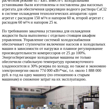
расчетном режиме 417 кВт. Вместе с холодильными
установками были изготовлены и поставлены два насосных
агрегата для обеспечения циркуляции водного раствора СaCl2
в системе охлаждения технологических аппаратов: один
агрегат с расходом 150 м³/ч и напором 60 м, второй агрегат с
расходом 60 м³/ч и напором 25 м.
По требованию заказчика установка для охлаждения
жидкости была выполнена с отдельно стоящим шкафом
управления. Управление системой холодоснабжения
обеспечивает ступенчатое включение насосов и холодильных
машин в зависимости от нагрузки и плавное регулирование
производительности компрессоров от 25 до 100%.
Энергосберегающие холодильные машины не только
обеспечили стабильную температуру промежуточного
хладоносителя и 30% резерва по холоду, но также и экономию
электроэнергии около 774 000 кВт*час, т.е. около 1 888 000
руб. в год на одну машину (по отношению к старым
машинам) и снижение затрат на их эксплуатацию.