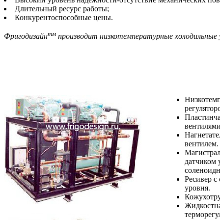
Длительный ресурс работы;
Конкурентоспособные цены.
тм
Фригодизайн
производит низкотемпературные холодильные у
Низкотемп
регулятор
Пластинча
вентилями
Нагнетате
вентилем.
Магистрал
датчиком 
соленоидн
Ресивер с
уровня.
Кожухотру
Жидкостна
терморег