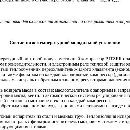
становки для охлаждения жидкостей на базе различных компрес
Состав низкотемпературной холодильной установки
ературный винтовой полугерметичный компрессор BITZER с за
ом производительности, и электронным реле тепловой защиты эл
тый теплообменник переохладитель жидкого хладагента (эконо
, а также фильтром на каждый холодильный компрессор (для хол
льная магистраль с обратным клапаном, регуляторами давления к
ь возврата масла в составе: маслоотделитель с запорным и запр
уровня масла, вентили автоматической системы регулирования те
ый вентиль и смотровое стекло на каждый компрессор.
 обратным клапаном на входе, запорными вентилями на входе и 
бный испаритель из стали и медных труб. Теплоизоляция испар
я магистраль с фильтром-осушителем, смотровым стеклом с ин
улирующими вентилями.