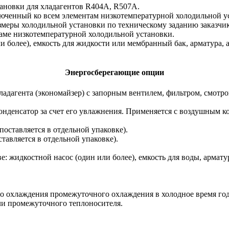
ановки для хладагентов R404A, R507A.
юченный ко всем элементам низкотемпературной холодильной у
меры холодильной установки по техническому заданию заказчик
аме низкотемпературной холодильной установки.
ли более), емкость для жидкости или мембранный бак, арматура,
Энергосберегающие опции
ладагента (экономайзер) с запорным вентилем, фильтром, смот
конденсатор за счет его увлажнения. Применяется с воздушным 
оставляется в отдельной упаковке).
тавляется в отдельной упаковке).
е: жидкостной насос (один или более), емкость для воды, армату
 охлаждения промежуточного охлаждения в холодное время года (
ли промежуточного теплоносителя.