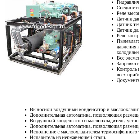
Гидравлич
Соедините
Реле высо
Датчик да
Датчик те
Датчик дл
Реле конт
Пылевлаго
давления 
холодильн
Все элеме
Заправка 
Контроль 
всех приб
Документа
Выносной воздушный конденсатор и маслоохладите
Дополнительная автоматика, позволяющая размещ
Воздушный конденсатор и маслоохладитель, устан
Дополнительная автоматика, позволяющая размещ
Исполнение с маслоохладителем термосифонного 
Испаритель из нержавеющей стали.