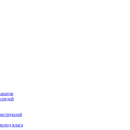
аратов
 средой
онструкций
холод влага