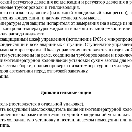
еский регулятор давления конденсации и регулятор давления в р
льные трубопроводы и теплоизоляция.
кого и низкого давления (на каждый холодильный компрессор), а
вления конденсации и датчик температуры масла.
мпературы для защиты испарителя от замерзания (на выходе из 
я контроля температуры жидкости в накопительной емкости или 
роля расхода жидкости.
защищенный шкаф управления (исполнение IP65) с микропроцес
конденсации и всех аварийных ситуаций. Ступенчатое управлени
ыми компрессорами. Шкаф управления поставляется в отдельной
нты установлены на раме, соединены трубопроводами и подклю
низкотемпературной холодильной установки сухим азотом для к
качества сборки, полная проверка низкотемпературного чиллера
оров автоматики перед отгрузкой заказчику.
ция.
Дополнительные опции
ль (поставляется в отдельной упаковке).
ать воздушный маслоохладитель выше низкотемпературной холо
овленные на раме низкотемпературной холодильной установки.
ать холодильную установку в неотапливаемом помещении или н
типа.