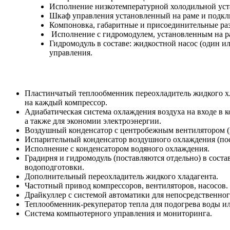
Исполнение низкотемпературной холодильной уст
Шкаф управления установленный на раме и подкл
Компоновка, габаритные и присоединительные раз
Исполнение с гидромодулем, установленным на р
Гидромодуль в составе: жидкостной насос (один и
управления.
Пластинчатый теплообменник переохладитель жидкого х
на каждый компрессор.
Адиабатическая система охлаждения воздуха на входе в 
а также для экономии электроэнергии.
Воздушный конденсатор с центробежным вентилятором (п
Испарительный конденсатор воздушного охлаждения (пос
Исполнение с конденсатором водяного охлаждения.
Градирня и гидромодуль (поставляются отдельно) в состав
водоподготовки.
Дополнительный переохладитель жидкого хладагента.
Частотный привод компрессоров, вентиляторов, насосов.
Драйкуллер с системой автоматики для непосредственного
Теплообменник-рекуператор тепла для подогрева воды и
Система компьютерного управления и мониторинга.