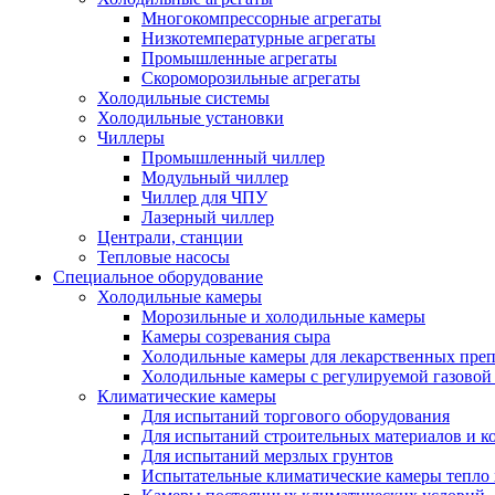
Многокомпрессорные агрегаты
Низкотемпературные агрегаты
Промышленные агрегаты
Скороморозильные агрегаты
Холодильные системы
Холодильные установки
Чиллеры
Промышленный чиллер
Модульный чиллер
Чиллер для ЧПУ
Лазерный чиллер
Централи, станции
Тепловые насосы
Специальное оборудование
Холодильные камеры
Морозильные и холодильные камеры
Камеры созревания сыра
Холодильные камеры для лекарственных преп
Холодильные камеры с регулируемой газовой
Климатические камеры
Для испытаний торгового оборудования
Для испытаний строительных материалов и к
Для испытаний мерзлых грунтов
Испытательные климатические камеры тепло 