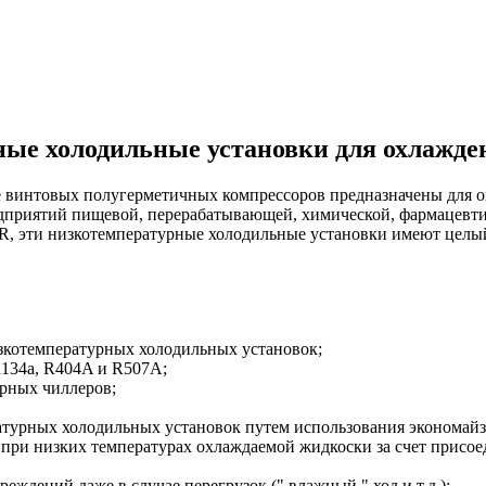
ые холодильные установки для охлажде
е винтовых полугерметичных компрессоров предназначены для 
дприятий пищевой, перерабатывающей, химической, фармацевти
 эти низкотемпературные холодильные установки имеют целый
котемпературных холодильных установок;
134a, R404A и R507A;
рных чиллеров;
турных холодильных установок путем использования экономайз
при низких температурах охлаждаемой жидкоски за счет присо
ждений даже в случае перегрузок (" влажный " ход и т.д.);