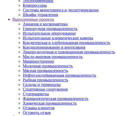
Теплообменники
Компрессоры
Системы мониторинга и диспетчеризации
Шкафы управления
Выполненные проекты
Авиация и космонавтика
Горнорудная промышленность
Испытательное оборудование
Испытательные климатические камеры
Кондитерская и хлебопекарная промышленность
Кондиционирование и вентиляция
Ликеро-водочная и пивоваренная промышленность
Масло-жировая промышленность
Машиностроение
Молочная промышленность
Мясная промышленность
Нефтегазодобывающая промышленность
Рыбная промышленность
Склады и терминалы
Спортивные сооружения
Супермаркеты
Фармацевтическая промышленность
Химическая промышленность
Отзывы клиентов
Оставить отзыв