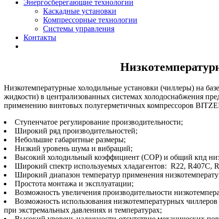
Энергосберегающие технологии
Каскадные установки
Компрессорные технологии
Системы управления
Контакты
Низкотемпературн
Низкотемпературные холодильные установки (чиллеры) на баз
жидкости) в централизованных системах холодоснабжения пре
применению винтовых полугерметичных компрессоров BITZER,
Ступенчатое регулирование производительности;
Широкий ряд производительностей;
Небольшие габаритные размеры;
Низкий уровень шума и вибраций;
Высокий холодильный коэффициент (СОР) и общий кпд низ
Широкий спектр используемых хладагентов: R22, R407C, R
Широкий диапазон температур применения низкотемперату
Простота монтажа и эксплуатации;
Возможность увеличения производительности низкотемпера
Возможность использования низкотемпературных чиллеров 
при экстремальных давлениях и температурах;
Высокий уровень надежности-отсутствие механических повре