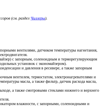
соров (см. раздел
Чиллеры
).
порными вентилями, датчиком температуры нагнетания,
ектродвигателя.
майзер) с запорным, соленоидным и терморегулирующим
одильных установок с экономайзером).
онденсации и давления в ресивере, а также запорным
авочным вентилем, термостатом, электронагревателями и
мпературы масла, а также фильтр, датчик расхода масла,
выходе, а также смотровыми стеклами нижнего и верхнего
ителя.
дикатором влажности, с запорными, соленоидными и