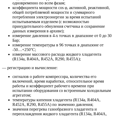
одновременно по всем фазам;
коэффициента мощности cos φ, активной, реактивной,
общей потребляемой мощности и суммарного
потребления электроэнергии за время испытаний
испытываемым изделием (с возможностью
принудительного обнуления счетчика и сохранение
данных измерения в архиве);
измерение давления в 4-х точках в диапазоне от 0 до 30
Бар;
измерение температуры в 96 точках в диапазоне от
-50…+250°С;
измерение массового расхода жидкого хладагента
(R134a, R404A, R452A, R290, R455A);
— регистрацию и вычисление:
сигналов о работе компрессора, количества его
включений, время наработки, относительное время
работы и коэффициент рабочего времени при
испытании оборудования со встроенным холодильным
агрегатом;
температуры кипения хладагента (R134a, R404A,
R452A, R290, R455A) по значению давления;
значения перегрева газообразного хладагента и
переохлаждения жидкого хладагента (R134a, R404A,