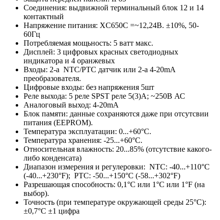
Соединения: выдвижной терминальный блок 12 и 14
контактный
Напряжение питания: XС650C =~12,24В. ±10%, 50-
60Гц
Потребляемая мощьность: 5 ватт макс.
Дисплей: 3 цифровых красных светодиодных
индикатора и 4 оранжевых
Входы: 2-а NTC/PTC датчик или 2-а 4-20mA
преобразователя.
Цифровые входы: без напряжения 5шт
Реле выхода: 5 реле SPST реле 5(3)A; ~250B АС
Аналоговый выход: 4-20mA
Блок памяти: данные сохраняются даже при отсутсвии
питания (EEPROM).
Температура эксплуатации: 0...+60°C.
Температура хранения: -25...+60°C.
Относительная влажность: 20...85% (отсутствие какого-
либо конденсата)
Диапазон измерения и регулеровки: NTC: -40...+110°C
(-40...+230°F); PTC: -50...+150°C (-58...+302°F)
Разрешающая способность: 0,1°C или 1°C или 1°F (на
выбор).
Точность (при температуре окружающей среды 25°C):
±0,7°C ±1 цифра